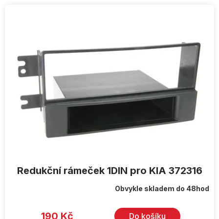
V
ý
p
i
s
p
r
o
d
u
k
t
ů
Redukční rámeček 1DIN pro KIA 372316
Obvykle skladem do 48hod
Průměrné
hodnocení
produktu
je
190 Kč
Do košíku
5,0