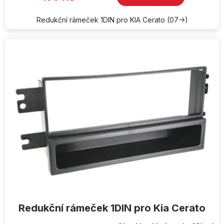
z
5
hvězdiček.
Redukční rámeček 1DIN pro KIA Cerato (07->)
Redukční rámeček 1DIN pro Kia Cerato