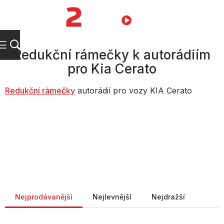
Přejít
na
NÁKUPNÍ
obsah
KOŠÍK
Redukční rámečky k autorádiím
pro Kia Cerato
Redukční rámečky
autorádií pro vozy KIA Cerato
Řazení produktů
Nejprodávanější
Nejlevnější
Nejdražší