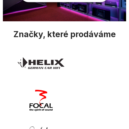
p
i
s
u
Značky, které prodáváme