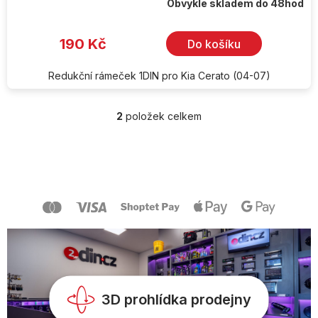
Obvykle skladem do 48hod
190 Kč
Do košíku
Redukční rámeček 1DIN pro Kia Cerato (04-07)
2
položek celkem
O
v
l
Z
á
á
d
p
a
a
c
t
í
í
p
r
v
k
y
v
3D prohlídka prodejny
ý