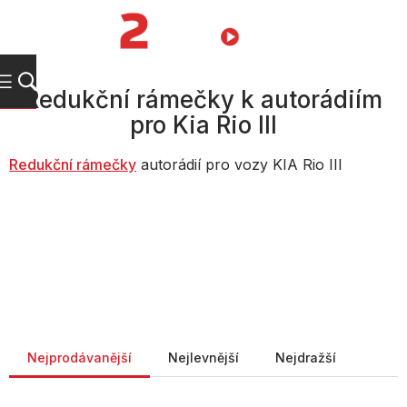
Přejít
na
NÁKUPNÍ
obsah
KOŠÍK
Redukční rámečky k autorádiím
pro Kia Rio III
Redukční rámečky
autorádií pro vozy KIA Rio III
Řazení produktů
Nejprodávanější
Nejlevnější
Nejdražší