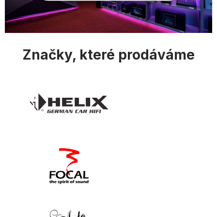
p
i
s
u
Značky, které prodáváme