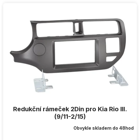
V
ý
p
i
s
p
r
o
d
u
k
t
ů
Redukční rámeček 2Din pro Kia Rio III.
(9/11-2/15)
Obvykle skladem do 48hod