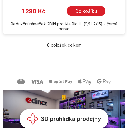
1 290 Kč
Do košíku
Redukční rámeček 2DIN pro Kia Rio III. (9/11-2/15) - černá
barva
6
položek celkem
O
v
l
Z
á
á
d
p
a
a
c
t
í
í
p
r
v
k
y
v
3D prohlídka prodejny
ý