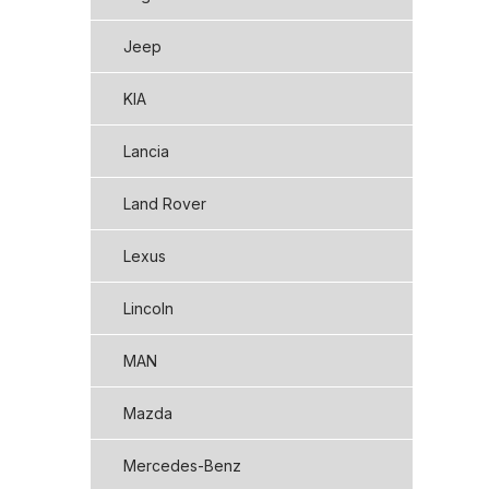
Jeep
KIA
Lancia
Land Rover
Lexus
Lincoln
MAN
Mazda
Mercedes-Benz