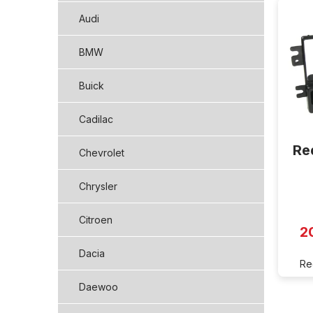
ý
Audi
p
i
BMW
s
p
Buick
r
o
d
Cadilac
u
Re
k
Chevrolet
t
ů
Chrysler
Citroen
2
Dacia
Re
Daewoo