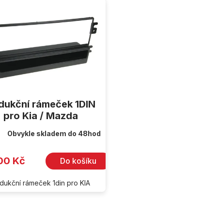
dukční rámeček 1DIN
pro Kia / Mazda
Obvykle skladem do 48hod
00 Kč
Do košíku
dukční rámeček 1din pro KIA
O