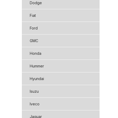
Dodge
Fiat
Ford
GMC
Honda
Hummer
Hyundai
Isuzu
Iveco
Jaguar