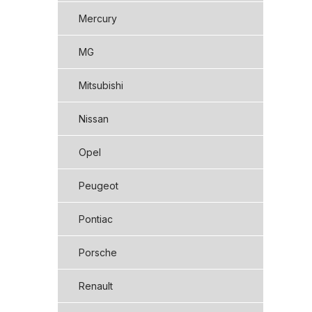
Mercury
MG
Mitsubishi
Nissan
Opel
Peugeot
Pontiac
Porsche
Renault