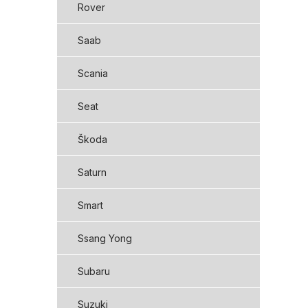
Rover
Saab
Scania
Seat
Škoda
Saturn
Smart
Ssang Yong
Subaru
Suzuki