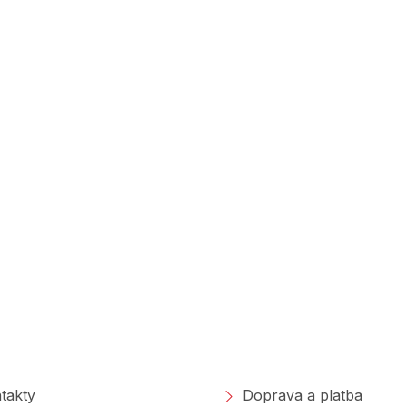
polečnosti
Nakupování
takty
Doprava a platba