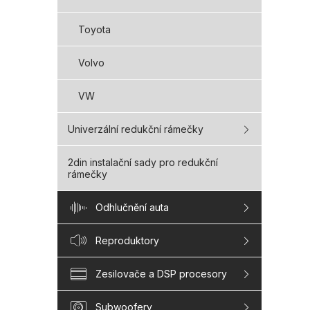
Toyota
Volvo
VW
Univerzální redukční rámečky
2din instalační sady pro redukční
rámečky
Odhlučnění auta
Reproduktory
Zesilovače a DSP procesory
Subwoofery