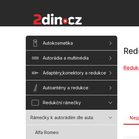
Přejít
na
obsah
P
Přeskočit
Autokosmetika
kategorie
o
Red
s
Autorádia a multimédia
t
r
Reduk
a
Adaptéry,konektory a redukce
n
n
Autoantény a redukce
í
p
Redukční rámečky
a
Řaze
n
Rámečky k autorádiím dle auta
Nej
e
l
Alfa Romeo
V