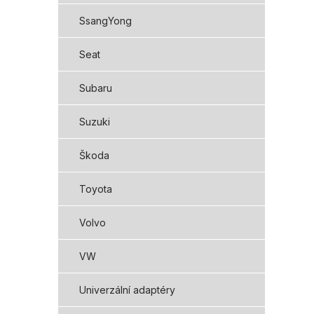
SsangYong
Seat
Subaru
Suzuki
Škoda
Toyota
Volvo
VW
Univerzální adaptéry