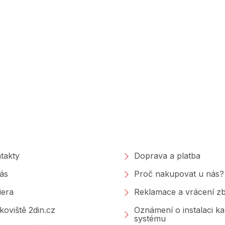
polečnosti
Nakupování
takty
Doprava a platba
ás
Proč nakupovat u nás?
iera
Reklamace a vrácení zb
koviště 2din.cz
Oznámení o instalaci k
systému