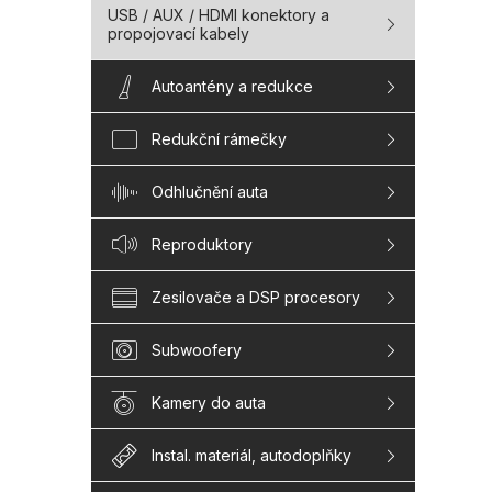
USB / AUX / HDMI konektory a
propojovací kabely
Autoantény a redukce
Redukční rámečky
Odhlučnění auta
Reproduktory
Zesilovače a DSP procesory
Subwoofery
Kamery do auta
Instal. materiál, autodoplňky