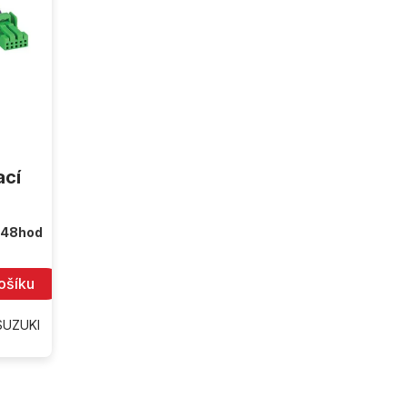
ací
 48hod
ošíku
 SUZUKI