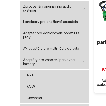
i
s
Zprovoznění originálního audio
p
systému
r
o
Konektory pro značkové autorádia
d
u
Adaptér pro odblokování obrazu za
k
jízdy
t
par
ů
AV adaptéry pro multimédia do auta
Adaptéry pro zapojení parkovací
kamery
6
Audi
Ad
parko
BMW
Chevrolet