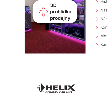
His
3D
Naš
prohlídka
prodejny
Náh
Kon
Mon
Kam