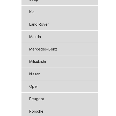
Kia
Land Rover
Mazda
Mercedes-Benz
Mitsubishi
Nissan
Opel
Peugeot
Porsche