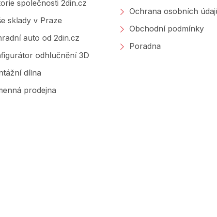
torie společnosti 2din.cz
Ochrana osobních údaj
e sklady v Praze
Obchodní podmínky
radní auto od 2din.cz
Poradna
figurátor odhlučnění 3D
tážní dílna
enná prodejna
Značky, které prodáváme