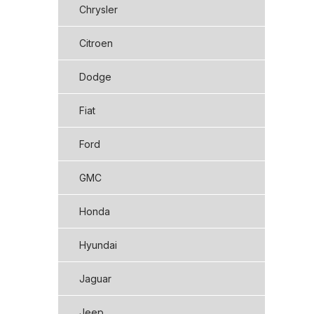
Chrysler
Citroen
Dodge
Fiat
Ford
GMC
Honda
Hyundai
Jaguar
Jeep