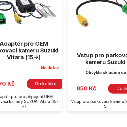
Adaptér pro OEM
kovací kameru Suzuki
Vstup pro parkov
Vitara (15->)
kameru Suzuki
Na dotaz
Obvykle skladem do
70 Kč
Do košíku
850 Kč
Do k
aptér pro pro připojení OEM
vací kamery SUZUKI Vitara (15-
Vstup pro parkovací kameru
>)
S
O