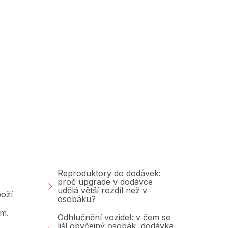
Poradna &amp;
Blog
Reproduktory do dodávek:
proč upgrade v dodávce
udělá větší rozdíl než v
oží
osobáku?
am.
Odhlučnění vozidel: v čem se
liší obyčejný osobák, dodávka