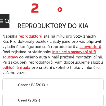
Přejít
na
NÁKUPNÍ
obsah
KOŠÍK
REPRODUKTORY DO KIA
Nabídka
reproduktorů
šitá na míru pro vozy značky
Kia. Pro dokonalý požitek z jízdy jsme pro vás připravili
vyladěné konfigurace setů reproduktorů a
subwooferů
.
Rádi zajistíme profesionální
instalaci a nastavení hi-fi
soustavy
do vašeho auta v naší pražské montážní dílně.
Při zakoupení reproduktorů, vám doporučujeme službu
odhlučnění auta
pro snížení okolního hluku v interiéru
vašeho vozu.
Carens IV (2013-)
Ceed (2012-)