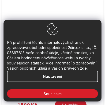
Při prohlížení těchto internetových stránek
zpracovává obchodní společnost 2din.cz s.r.o., IČ:
03897613 Vaše osobní údaje, včetně cookies, za
účelem hodnocení návštěvnosti webu a tvorby
souvisejících statistik. Více informací o zpracování
Vašich osobních údajů a Vašich právech
zde
.
Nastavení
Zadní reproduktory do Kia Soul (2009-) -
Autotek
Obvykle skladem do 48hod
Souhlasím
1 590 Kč
Do košíku