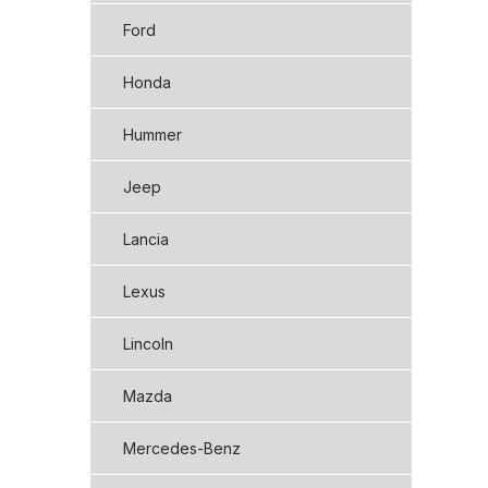
Ford
Honda
Hummer
Jeep
Lancia
Lexus
Lincoln
Mazda
Mercedes-Benz