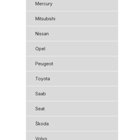
Mercury
Mitsubishi
Nissan
Opel
Peugeot
Toyota
Saab
Seat
Škoda
Volvo