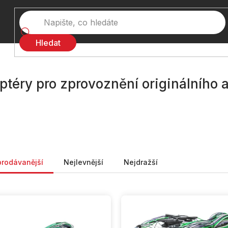
Hledat
ptéry pro zprovoznění originálního
ní produktů
prodávanější
Nejlevnější
Nejdražší