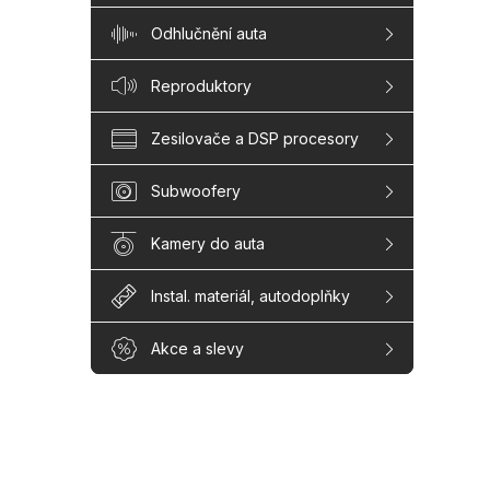
Odhlučnění auta
Reproduktory
Zesilovače a DSP procesory
Subwoofery
Kamery do auta
Instal. materiál, autodoplňky
Akce a slevy