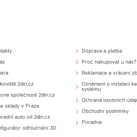
polečnosti
Nakupování
takty
Doprava a platba
ás
Proč nakupovat u nás?
iera
Reklamace a vrácení zb
koviště 2din.cz
Oznámení o instalaci k
systému
torie společnosti 2din.cz
Ochrana osobních údaj
e sklady v Praze
Obchodní podmínky
radní auto od 2din.cz
Poradna
figurátor odhlučnění 3D