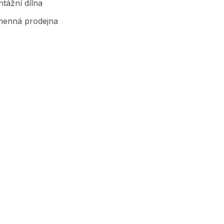
tážní dílna
enná prodejna
Značky, které prodáváme