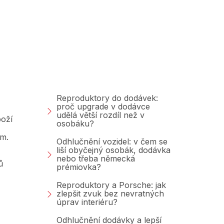
Poradna &amp;
Blog
Reproduktory do dodávek:
proč upgrade v dodávce
udělá větší rozdíl než v
oží
osobáku?
am.
Odhlučnění vozidel: v čem se
liší obyčejný osobák, dodávka
nebo třeba německá
ů
prémiovka?
Reproduktory a Porsche: jak
zlepšit zvuk bez nevratných
úprav interiéru?
Odhlučnění dodávky a lepší