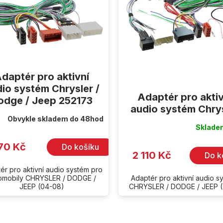
daptér pro aktivní
io systém Chrysler /
Adaptér pro aktiv
odge / Jeep 252173
audio systém Chry
Obvykle skladem do 48hod
Sklad
70 Kč
Do košíku
2 110 Kč
Do k
ér pro aktivní audio systém pro
omobily CHRYSLER / DODGE /
Adaptér pro aktivní audio s
JEEP (04-08)
CHRYSLER / DODGE / JEEP (
O