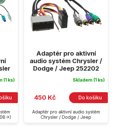
Adaptér pro aktivní
ní
audio systém Chrysler /
sler
Dodge / Jeep 252202
em
(1 ks)
Skladem
(1 ks)
450 Kč
ošíku
Do košíku
ystém
Adaptér pro aktivní audio systém
08->)
Chrysler / Dodge / Jeep