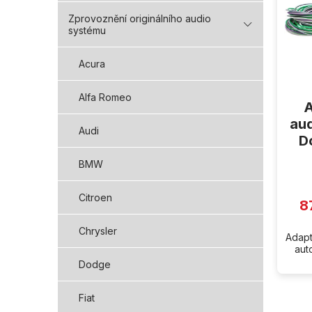
i
s
Zprovoznění originálního audio
p
systému
r
o
Acura
d
u
Alfa Romeo
A
k
t
aud
Audi
ů
D
BMW
Citroen
8
Chrysler
Adapt
aut
Dodge
Fiat