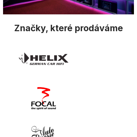
i
s
u
Značky, které prodáváme