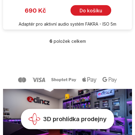
690 Kč
Do košíku
Adaptér pro aktivní audio systém FAKRA - ISO 5m
6
položek celkem
O
v
l
Z
á
á
d
p
a
a
c
t
í
í
p
r
v
k
y
v
3D prohlídka prodejny
ý
p