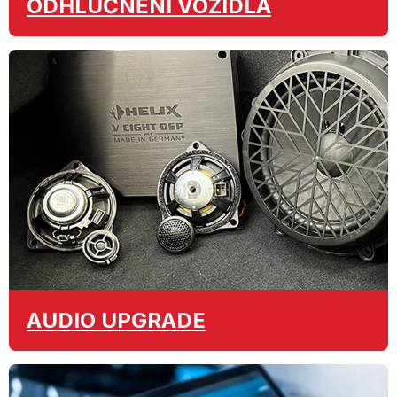
ODHLUČNĚNÍ
VOZIDLA
AUDIO
UPGRADE