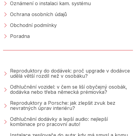
Oznámení o instalaci kam. systému
Ochrana osobních údajů
Obchodní podmínky
Poradna
PORADNA &AMP; BLOG
Reproduktory do dodávek: proč upgrade v dodávce
udělá větší rozdíl než v osobáku?
Odhlučnění vozidel: v čem se liší obyčejný osobák,
dodávka nebo třeba německá prémiovka?
Reproduktory a Porsche: jak zlepšit zvuk bez
nevratných úprav interiéru?
Odhlučnění dodávky a lepší audio: nejlepší
kombinace pro pracovní auto!
Instalace zesilovače do auta: kdy má smysl a komu