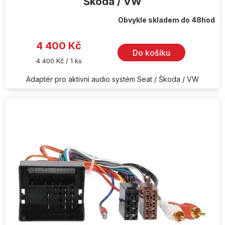
Škoda / VW
Obvykle skladem do 48hod
Průměrné
hodnocení
produktu
je
4 400 Kč
5,0
Do košíku
z
Měrná
4 400 Kč / 1 ks
5
cena:
hvězdiček.
Adaptér pro aktivní audio systém Seat / Škoda / VW