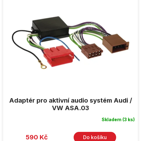
ý
p
i
s
p
r
o
d
u
k
t
ů
Adaptér pro aktivní audio systém Audi /
VW ASA.03
Skladem
(3 ks)
590 Kč
Do košíku