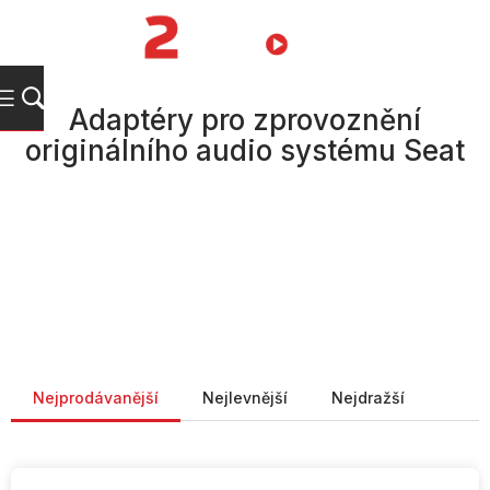
Přejít
na
NÁKUPNÍ
obsah
KOŠÍK
Adaptéry pro zprovoznění
originálního audio systému Seat
Řazení produktů
Nejprodávanější
Nejlevnější
Nejdražší
V