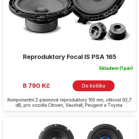
d
u
k
t
ů
Reproduktory Focal IS PSA 165
Skladem
(1 pár)
8 790 Kč
Do košíku
Komponentní 2-pásmové reproduktory 165 mm, citlivost 92,7
dB, pro vozidla Citroen, Vauxhall, Peugeot a Toyota