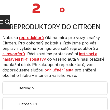
Přejít
na
NÁKUPNÍ
obsah
KOŠÍK
REPRODUKTORY DO CITROEN
Nabídka
reproduktorů
šitá na míru pro vozy značky
Citroen. Pro dokonalý požitek z jízdy jsme pro vás
připravili vyladěné konfigurace setů reproduktorů a
subwooferů
. Rádi zajistíme profesionální
instalaci a
nastavení hi-fi soustavy
do vašeho auta v naší pražské
montážní dílně. Při zakoupení reproduktorů, vám
doporučujeme službu
odhlučnění auta
pro snížení
okolního hluku v interiéru vašeho vozu.
Berlingo
Citroen C1