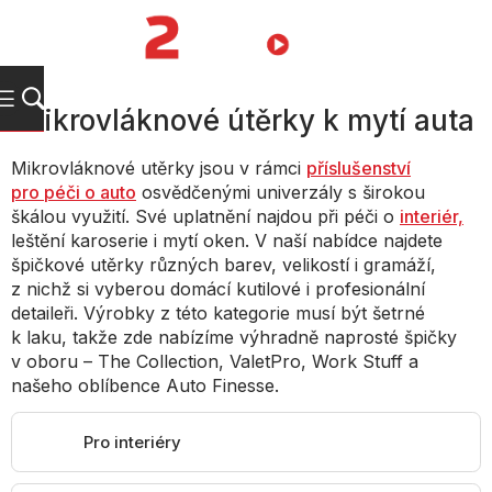
Přejít
na
NÁKUPNÍ
obsah
KOŠÍK
Mikrovláknové útěrky k mytí auta
Mikrovláknové utěrky jsou v rámci
příslušenství
pro péči o auto
osvědčenými univerzály s širokou
škálou využití. Své uplatnění najdou při péči o
interiér,
leštění karoserie i mytí oken. V naší nabídce najdete
špičkové utěrky různých barev, velikostí i gramáží,
z nichž si vyberou domácí kutilové i profesionální
detaileři. Výrobky z této kategorie musí být šetrné
k laku, takže zde nabízíme výhradně naprosté špičky
v oboru – The Collection, ValetPro, Work Stuff a
našeho oblíbence Auto Finesse.
Pro interiéry