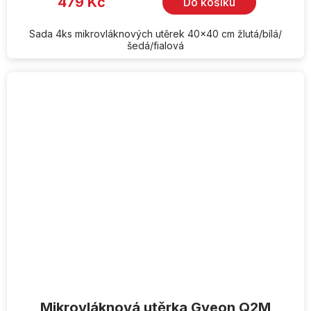
479 Kč
Do košíku
Sada 4ks mikrovláknových utěrek 40x40 cm žlutá/bílá/
šedá/fialová
Mikrovláknová utěrka Gyeon Q2M