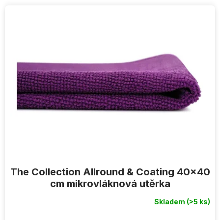
V
ý
p
i
s
p
r
o
d
u
k
t
ů
The Collection Allround & Coating 40x40
cm mikrovláknová utěrka
Skladem
(>5 ks)