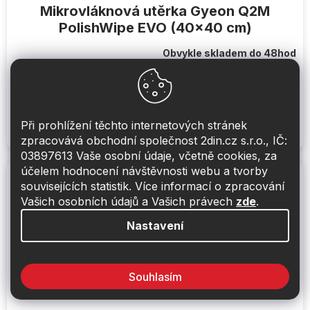
Mikrovláknová utěrka Gyeon Q2M
PolishWipe EVO (40x40 cm)
Obvykle skladem do 48hod
159 Kč
Do košíku
Bezrantlová utěrka na stírání past, premiové mikrovlákno,
Při prohlížení těchto internetových stránek
40x40 cm
zpracovává obchodní společnost 2din.cz s.r.o., IČ:
03897613 Vaše osobní údaje, včetně cookies, za
účelem hodnocení návštěvnosti webu a tvorby
souvisejících statistik. Více informací o zpracování
Vašich osobních údajů a Vašich právech
zde
.
Nastavení
Souhlasím