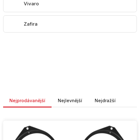
Vivaro
Zafira
Řazení produktů
Nejprodávanější
Nejlevnější
Nejdražší
V
ý
p