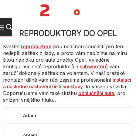
Přejít
na
NÁKUPNÍ
obsah
KOŠÍK
REPRODUKTORY DO OPEL
Kvalitní
reproduktory
jsou nedílnou součástí pro ten
nejlepší zážitek z jízdy, a proto vám nabízíme na míru
šitou nabídku pro auta značky Opel. Vyladěné
konfigurace setů reproduktorů a
subwooferů
vám
zaručí dokonalý zážitek za volantem. V naší pražské
montážní dílně vám rádi zajistíme profesionální
instalaci
a následné nastavení hi-fi soustavy
do vašeho vozidla.
Doporučujeme vám také službu
odhlučnění auta
, pro
snížení vnějšího hluku.
Adam
Antara