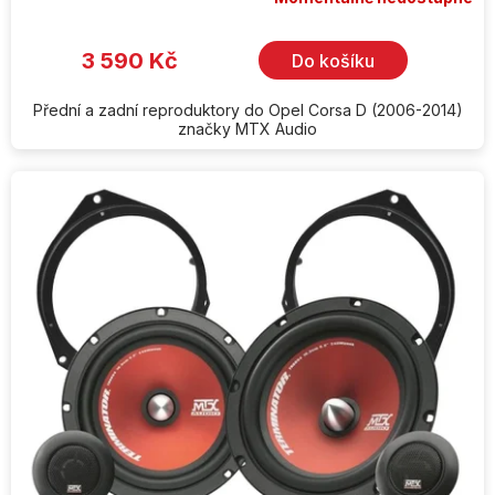
hodnocení
produktu
je
3 590 Kč
Do košíku
5,0
z
5
hvězdiček.
Přední a zadní reproduktory do Opel Corsa D (2006-2014)
značky MTX Audio