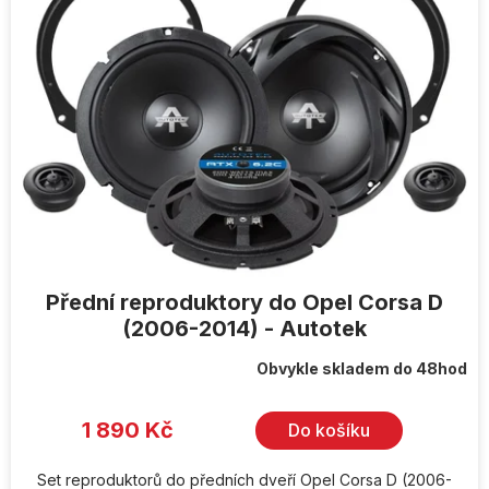
i
s
p
r
o
d
u
k
t
ů
Přední reproduktory do Opel Corsa D
(2006-2014) - Autotek
Obvykle skladem do 48hod
1 890 Kč
Do košíku
Set reproduktorů do předních dveří Opel Corsa D (2006-