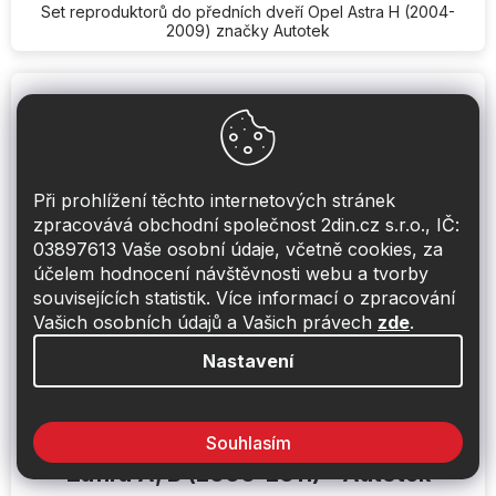
Set reproduktorů do předních dveří Opel Astra H (2004-
2009) značky Autotek
Při prohlížení těchto internetových stránek
zpracovává obchodní společnost 2din.cz s.r.o., IČ:
03897613 Vaše osobní údaje, včetně cookies, za
účelem hodnocení návštěvnosti webu a tvorby
souvisejících statistik. Více informací o zpracování
Vašich osobních údajů a Vašich právech
zde
.
Nastavení
Souhlasím
Přední a zadní reproduktory do Opel
Zafira A, B (2000-2011) - Autotek