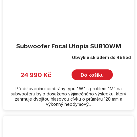
Subwoofer Focal Utopia SUB10WM
Obvykle skladem do 48hod
24 990 Kč
Do košíku
Představením membrány typu "W" s profilem "M" na
subwooferu bylo dosaženo výjimečného výsledku, který
zahrnuje dvojitou hlasovou cívku o průměru 120 mm a
výkonný neodymový...