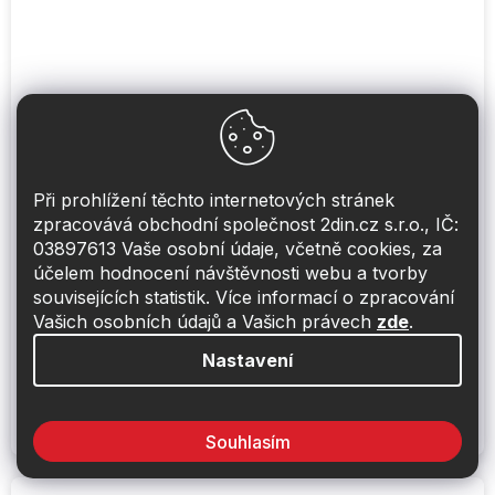
Při prohlížení těchto internetových stránek
zpracovává obchodní společnost 2din.cz s.r.o., IČ:
03897613 Vaše osobní údaje, včetně cookies, za
Subwoofer Alpine R2-W10D2
účelem hodnocení návštěvnosti webu a tvorby
souvisejících statistik. Více informací o zpracování
Na dotaz
Vašich osobních údajů a Vašich právech
zde
.
Nastavení
5 790 Kč
Do košíku
Subwoofer 10", 750 W RMS, 2250 W, 82.4dB, 26Hz-
200Hz, 2Ω + 2Ω
Souhlasím