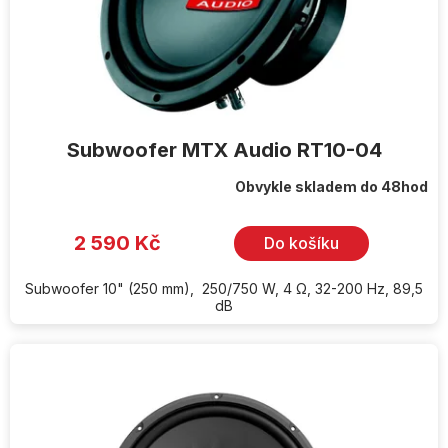
u
k
t
ů
Subwoofer MTX Audio RT10-04
Obvykle skladem do 48hod
2 590 Kč
Do košíku
Subwoofer 10" (250 mm), 250/750 W, 4 Ω, 32-200 Hz, 89,5
dB