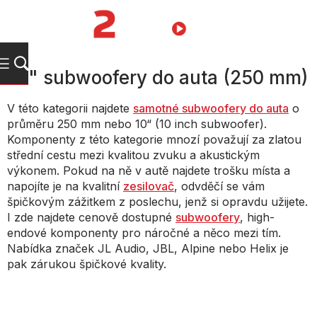
Přejít
na
NÁKUPNÍ
obsah
KOŠÍK
10" subwoofery do auta (250 mm)
V této kategorii najdete
samotné subwoofery do auta
o
průměru 250 mm nebo 10“ (10 inch subwoofer).
Komponenty z této kategorie mnozí považují za zlatou
střední cestu mezi kvalitou zvuku a akustickým
výkonem. Pokud na ně v autě najdete trošku místa a
napojíte je na kvalitní
zesilovač
, odvděčí se vám
špičkovým zážitkem z poslechu, jenž si opravdu užijete.
I zde najdete cenově dostupné
subwoofery
, high-
endové komponenty pro náročné a něco mezi tím.
Nabídka značek JL Audio, JBL, Alpine nebo Helix je
pak zárukou špičkové kvality.