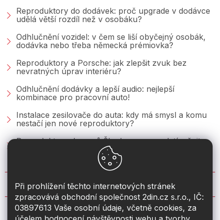
Reproduktory do dodávek: proč upgrade v dodávce
udělá větší rozdíl než v osobáku?
Odhlučnění vozidel: v čem se liší obyčejný osobák,
dodávka nebo třeba německá prémiovka?
Reproduktory a Porsche: jak zlepšit zvuk bez
nevratných úprav interiéru?
Odhlučnění dodávky a lepší audio: nejlepší
kombinace pro pracovní auto!
Instalace zesilovače do auta: kdy má smysl a komu
nestačí jen nové reproduktory?
Reproduktory do vozů Škoda: co se vyplatí měnit u
Fabie, Octavie a Superbu?
KONTAKT
Při prohlížení těchto internetových stránek
zpracovává obchodní společnost 2din.cz s.r.o., IČ:
03897613 Vaše osobní údaje, včetně cookies, za
info
@
2din.cz
účelem hodnocení návštěvnosti webu a tvorby