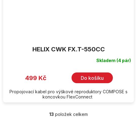
HELIX CWK FX.T-550CC
Skladem
(4 pár)
499 Kč
Do košíku
Propojovací kabel pro výškové reproduktory COMPOSE s
koncovkou FlexConnect
13
položek celkem
O
v
l
Z
á
á