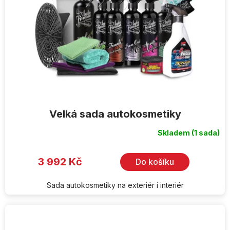
Velká sada autokosmetiky
Skladem
(1 sada)
Průměrné
hodnocení
produktu
je
3 992 Kč
Do košíku
5,0
z
5
hvězdiček.
Sada autokosmetiky na exteriér i interiér