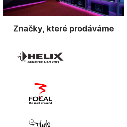
i
s
u
Značky, které prodáváme