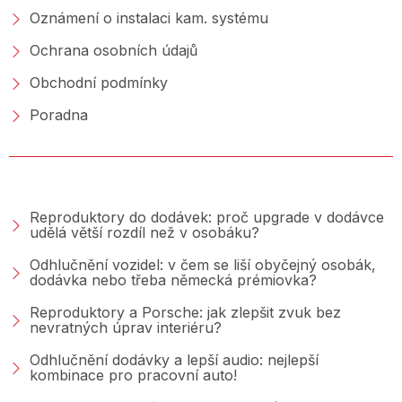
Oznámení o instalaci kam. systému
Ochrana osobních údajů
Obchodní podmínky
Poradna
PORADNA &AMP; BLOG
Reproduktory do dodávek: proč upgrade v dodávce
udělá větší rozdíl než v osobáku?
Odhlučnění vozidel: v čem se liší obyčejný osobák,
dodávka nebo třeba německá prémiovka?
Reproduktory a Porsche: jak zlepšit zvuk bez
nevratných úprav interiéru?
Odhlučnění dodávky a lepší audio: nejlepší
kombinace pro pracovní auto!