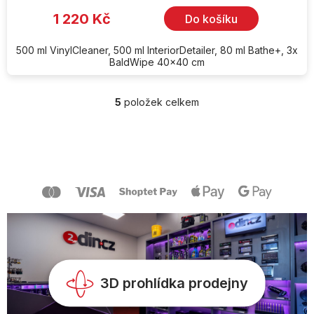
1 220 Kč
Do košíku
500 ml VinylCleaner, 500 ml InteriorDetailer, 80 ml Bathe+, 3x
BaldWipe 40x40 cm
5
položek celkem
O
v
l
Z
á
á
d
p
a
a
c
t
í
í
p
r
v
k
y
v
3D prohlídka prodejny
ý
p