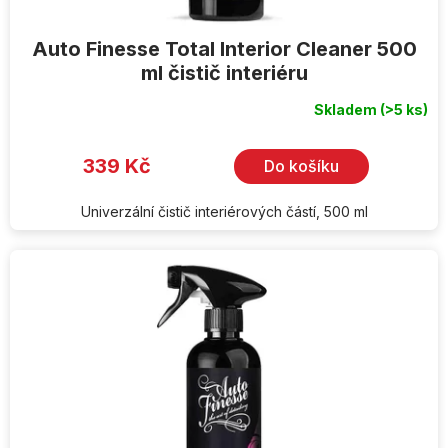
Auto Finesse Total Interior Cleaner 500
ml čistič interiéru
Skladem
(>5 ks)
Průměrné
hodnocení
produktu
je
339 Kč
Do košíku
5,0
z
5
hvězdiček.
Univerzální čistič interiérových částí, 500 ml