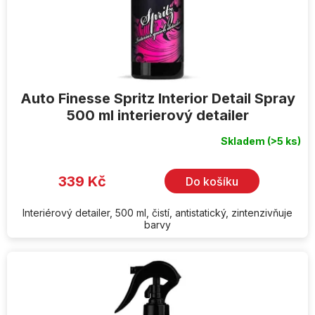
Auto Finesse Spritz Interior Detail Spray
500 ml interierový detailer
Skladem
(>5 ks)
Průměrné
hodnocení
produktu
je
339 Kč
Do košíku
5,0
z
5
hvězdiček.
Interiérový detailer, 500 ml, čistí, antistatický, zintenzivňuje
barvy