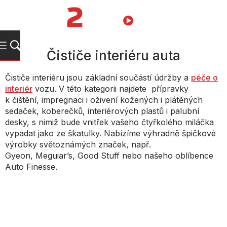
Přejít
na
NÁKUPNÍ
obsah
KOŠÍK
Čističe interiéru auta
Čističe interiéru jsou základní součástí údržby a
péče o
interiér
vozu. V této kategorii najdete
přípravky
k čištění, impregnaci i oživení kožených i plátěných
sedaček, koberečků,
interiérových plastů i palubní
desky, s nimiž bude vnitřek vašeho čtyřkolého miláčka
vypadat
jako ze škatulky. Nabízíme výhradně špičkové
výrobky světoznámých značek, např.
Gyeon,
Meguiar’s, Good Stuff nebo našeho oblíbence
Auto Finesse.