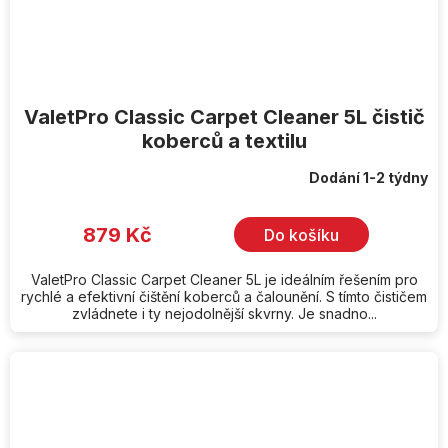
ValetPro Classic Carpet Cleaner 5L čistič
koberců a textilu
Dodání 1-2 týdny
879 Kč
Do košíku
ValetPro Classic Carpet Cleaner 5L je ideálním řešením pro
rychlé a efektivní čištění koberců a čalounění. S tímto čističem
zvládnete i ty nejodolnější skvrny. Je snadno...