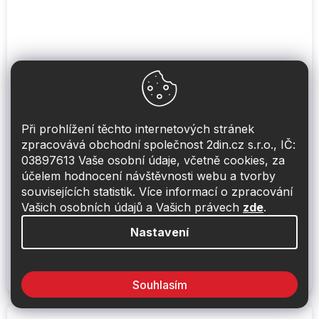
Při prohlížení těchto internetových stránek
zpracovává obchodní společnost 2din.cz s.r.o., IČ:
03897613 Vaše osobní údaje, včetně cookies, za
CarPro Inside 500 ml čistič a odmašťovač
účelem hodnocení návštěvnosti webu a tvorby
povrchu interiéru
souvisejících statistik. Více informací o zpracování
Dodání 1-2 týdny
Vašich osobních údajů a Vašich právech
zde
.
Nastavení
599 Kč
Do košíku
Čistič interierových částí - kůže, plast, dřevo, 500 ml
Souhlasím