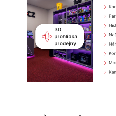
Kar
Par
His
3D
Naš
prohlídka
prodejny
Náh
Kon
Mon
Kam