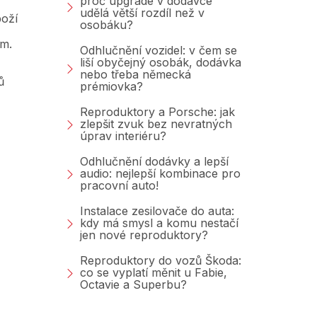
proč upgrade v dodávce
udělá větší rozdíl než v
oží
osobáku?
am.
Odhlučnění vozidel: v čem se
liší obyčejný osobák, dodávka
nebo třeba německá
ů
prémiovka?
Reproduktory a Porsche: jak
zlepšit zvuk bez nevratných
úprav interiéru?
Odhlučnění dodávky a lepší
audio: nejlepší kombinace pro
pracovní auto!
Instalace zesilovače do auta:
kdy má smysl a komu nestačí
jen nové reproduktory?
Reproduktory do vozů Škoda:
co se vyplatí měnit u Fabie,
Octavie a Superbu?