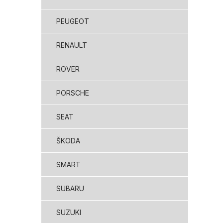
PEUGEOT
RENAULT
ROVER
PORSCHE
SEAT
ŠKODA
SMART
SUBARU
SUZUKI