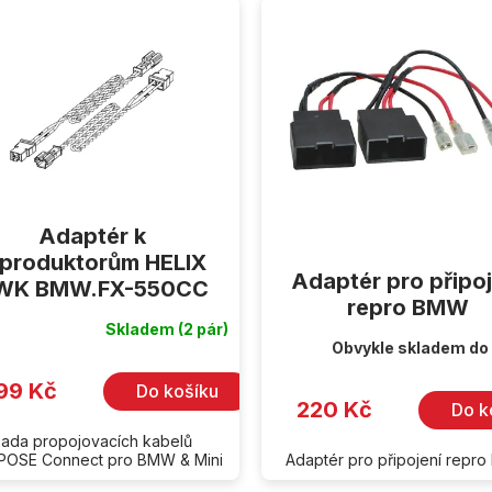
Adaptér k
eproduktorům HELIX
Adaptér pro připoj
WK BMW.FX-550CC
repro BMW
Skladem
(2 pár)
Obvykle skladem do
99 Kč
Do košíku
220 Kč
Do k
ada propojovacích kabelů
OSE Connect pro BMW & Mini
Adaptér pro připojení repr