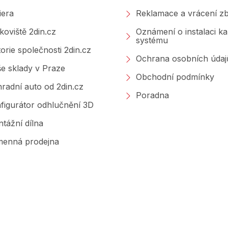
iera
Reklamace a vrácení zb
koviště 2din.cz
Oznámení o instalaci k
systému
torie společnosti 2din.cz
Ochrana osobních údaj
e sklady v Praze
Obchodní podmínky
radní auto od 2din.cz
Poradna
figurátor odhlučnění 3D
tážní dílna
enná prodejna
Značky, které prodáváme