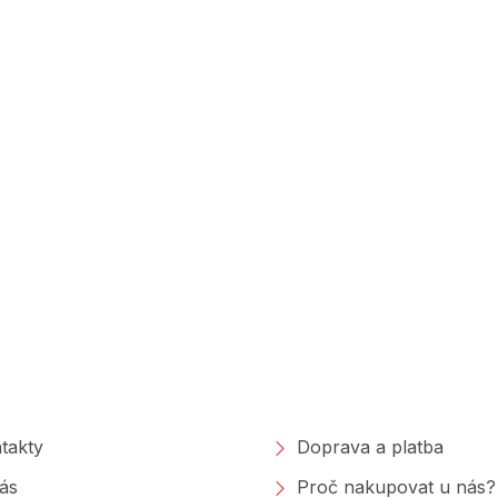
polečnosti
Nakupování
takty
Doprava a platba
ás
Proč nakupovat u nás?