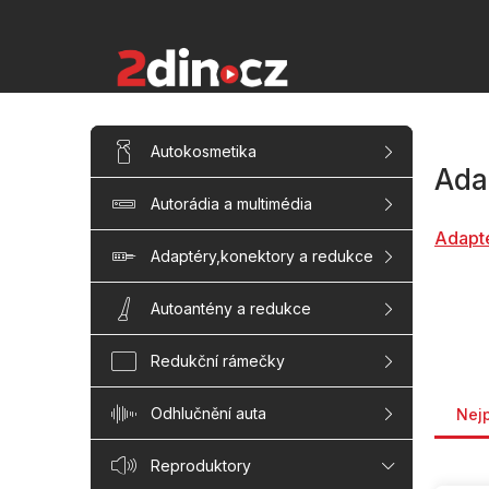
Přejít
na
obsah
P
Přeskočit
Autokosmetika
kategorie
o
Ada
s
Autorádia a multimédia
t
r
Adapt
a
Adaptéry,konektory a redukce
n
n
Autoantény a redukce
í
p
Redukční rámečky
a
Řaze
n
Odhlučnění auta
Nej
e
l
Reproduktory
V