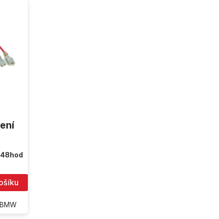
ení
 48hod
ošíku
o BMW