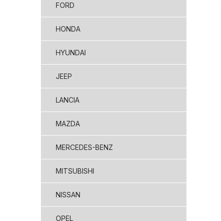
FORD
HONDA
HYUNDAI
JEEP
LANCIA
MAZDA
MERCEDES-BENZ
MITSUBISHI
NISSAN
OPEL