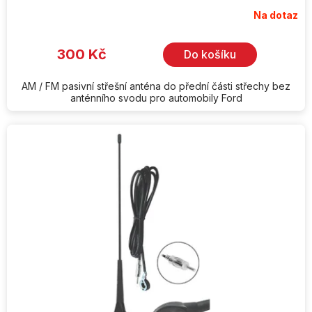
Na dotaz
Průměrné
hodnocení
produktu
je
300 Kč
Do košíku
5,0
z
5
hvězdiček.
AM / FM pasivní střešní anténa do přední části střechy bez
anténního svodu pro automobily Ford