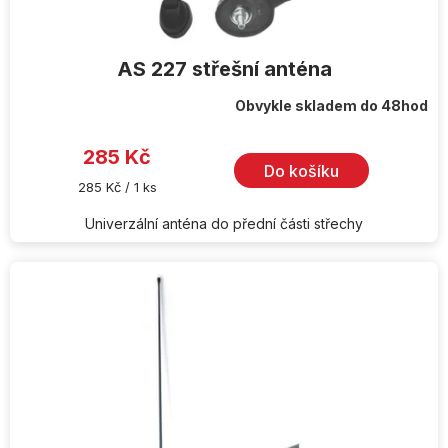
AS 227 střešní anténa
Obvykle skladem do 48hod
285 Kč
Do košíku
Měrná
285 Kč / 1 ks
cena:
Univerzální anténa do přední části střechy