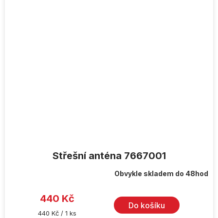
Střešní anténa 7667001
Obvykle skladem do 48hod
440 Kč
Do košíku
Měrná
440 Kč / 1 ks