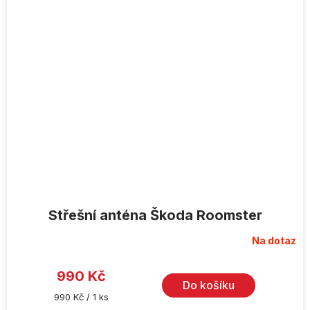
Střešní anténa Škoda Roomster
Na dotaz
990 Kč
Do košíku
Měrná
990 Kč / 1 ks
cena: