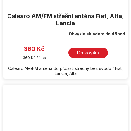
Calearo AM/FM střešní anténa Fiat, Alfa,
Lancia
Obvykle skladem do 48hod
360 Kč
Do košíku
Měrná
360 Kč / 1 ks
cena:
Calearo AM/FM anténa do př.části střechy bez svodu / Fiat,
Lancia, Alfa