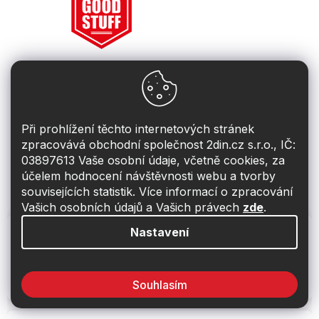
Při prohlížení těchto internetových stránek
zpracovává obchodní společnost 2din.cz s.r.o., IČ:
03897613 Vaše osobní údaje, včetně cookies, za
účelem hodnocení návštěvnosti webu a tvorby
Zobrazit všechny značky
souvisejících statistik. Více informací o zpracování
Vašich osobních údajů a Vašich právech
zde
.
Nastavení
Doprava zdarma
U nás máte dopravu zdarma při nákupu nad 2999 Kč
Souhlasím