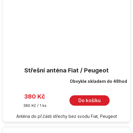
Střešní anténa Fiat / Peugeot
Obvykle skladem do 48hod
Průměrné
hodnocení
produktu
je
380 Kč
2,0
Do košíku
z
Měrná
380 Kč / 1 ks
5
cena:
hvězdiček.
Anténa do př.části střechy bez svodu Fiat, Peugeot