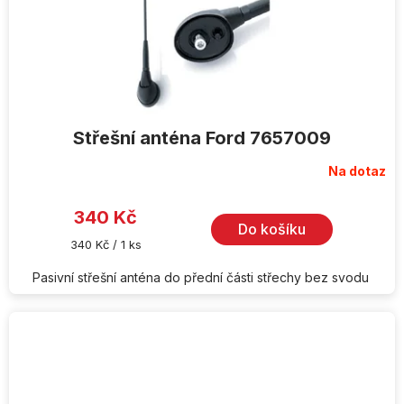
Střešní anténa Ford 7657009
Na dotaz
340 Kč
Do košíku
Měrná
340 Kč / 1 ks
cena:
Pasivní střešní anténa do přední části střechy bez svodu