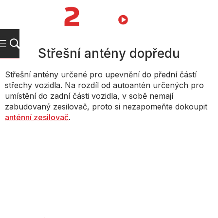
Přejít
na
NÁKUPNÍ
obsah
KOŠÍK
Střešní antény dopředu
Střešní antény určené pro upevnění do přední částí
střechy vozidla. Na rozdíl od autoantén určených pro
umístění do zadní části vozidla, v sobě nemají
zabudovaný zesilovač, proto si nezapomeňte dokoupit
anténní zesilovač
.
Řazení produktů