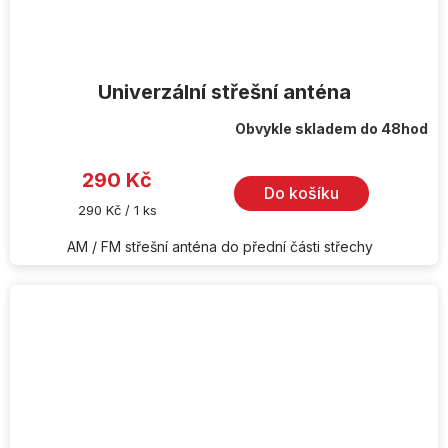
Univerzální střešní anténa
Obvykle skladem do 48hod
290 Kč
Do košíku
Měrná
290 Kč / 1 ks
cena:
AM / FM střešní anténa do přední části střechy