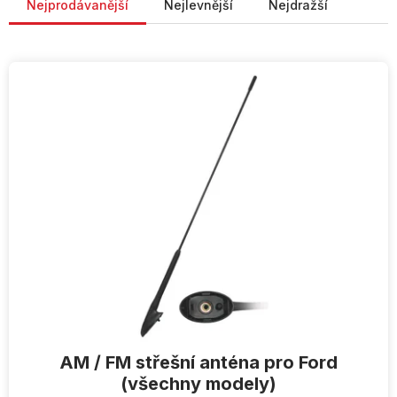
Nejprodávanější
Nejlevnější
Nejdražší
V
ý
p
i
s
p
r
o
d
u
k
t
ů
AM / FM střešní anténa pro Ford
(všechny modely)