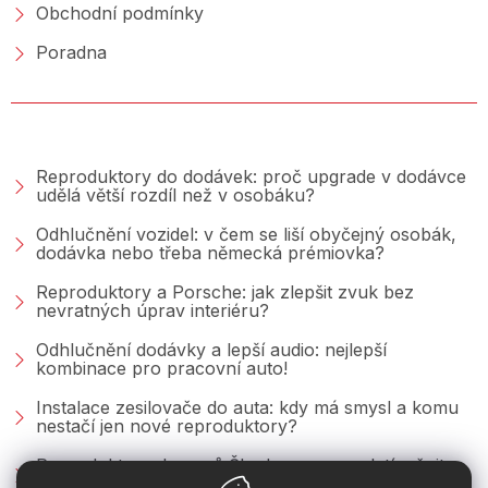
Obchodní podmínky
Poradna
PORADNA &AMP; BLOG
Reproduktory do dodávek: proč upgrade v dodávce
udělá větší rozdíl než v osobáku?
Odhlučnění vozidel: v čem se liší obyčejný osobák,
dodávka nebo třeba německá prémiovka?
Reproduktory a Porsche: jak zlepšit zvuk bez
nevratných úprav interiéru?
Odhlučnění dodávky a lepší audio: nejlepší
kombinace pro pracovní auto!
Instalace zesilovače do auta: kdy má smysl a komu
nestačí jen nové reproduktory?
Reproduktory do vozů Škoda: co se vyplatí měnit u
Fabie, Octavie a Superbu?