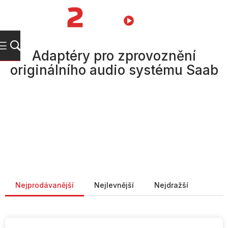
Přejít
na
NÁKUPNÍ
obsah
KOŠÍK
Adaptéry pro zprovoznění
originálního audio systému Saab
Řazení produktů
Nejprodávanější
Nejlevnější
Nejdražší
V