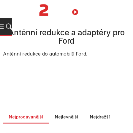
Přejít
na
NÁKUPNÍ
obsah
KOŠÍK
Anténní redukce a adaptéry pro
Ford
Anténní redukce do automobilů Ford.
Řazení produktů
Nejprodávanější
Nejlevnější
Nejdražší