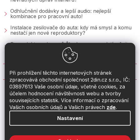
Odhlučnění dodávky a lepší audio: nejlepší
kombinace pro pracovní auto!
Instalace zesilovače do auta: kdy má smysl a komu
nestačí jen nové reproduktory?
Reproduktory do vozů Škoda: co se vyplatí měnit u
Fabie, Octavie a Superbu?
KONTAKT
Při prohlížení těchto internetových stránek
zpracovává obchodní společnost 2din.cz s.r.o., IČ:
03897613 Vaše osobní údaje, včetně cookies, za
info
@
2din.cz
účelem hodnocení návštěvnosti webu a tvorby
souvisejících statistik. Více informací o zpracování
774 19 55 33
Vašich osobních údajů a Vašich právech
zde
.
Nastavení