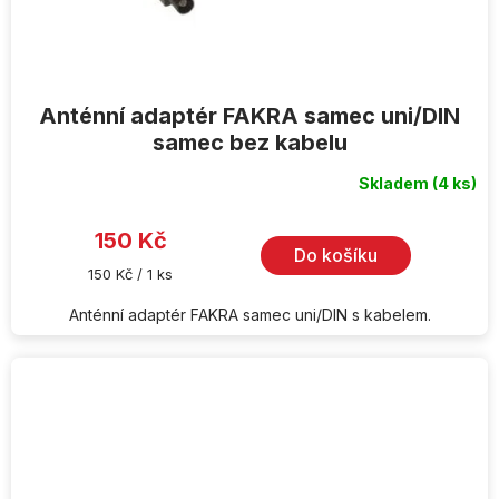
Anténní adaptér FAKRA samec uni/DIN
samec bez kabelu
Skladem
(4 ks)
Průměrné
hodnocení
produktu
je
150 Kč
5,0
Do košíku
z
Měrná
150 Kč / 1 ks
5
cena:
hvězdiček.
Anténní adaptér FAKRA samec uni/DIN s kabelem.