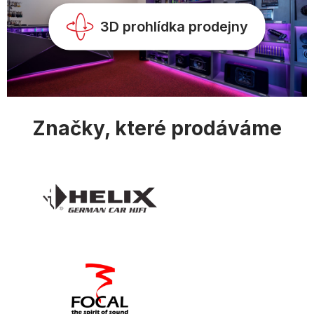
y
v
3D prohlídka prodejny
ý
p
i
s
u
Značky, které prodáváme