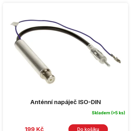
V
ý
p
i
s
p
r
o
d
u
k
t
ů
Anténní napáječ ISO-DIN
Skladem
(>5 ks)
199 Kč
Do košíku