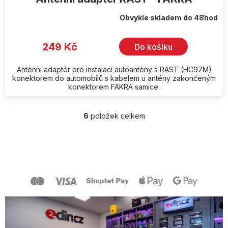
Obvykle skladem do 48hod
249 Kč
Do košíku
Anténní adaptér pro instalaci autoantény s RAST (HC97M)
konektorem do automobilů s kabelem u antény zakončeným
konektorem FAKRA samice.
6
položek celkem
O
v
l
Z
á
á
d
p
a
a
c
t
í
í
p
r
v
k