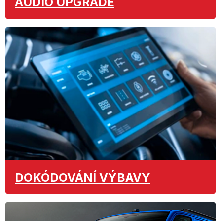
AUDIO
UPGRADE
DOKÓDOVÁNÍ
VÝBAVY