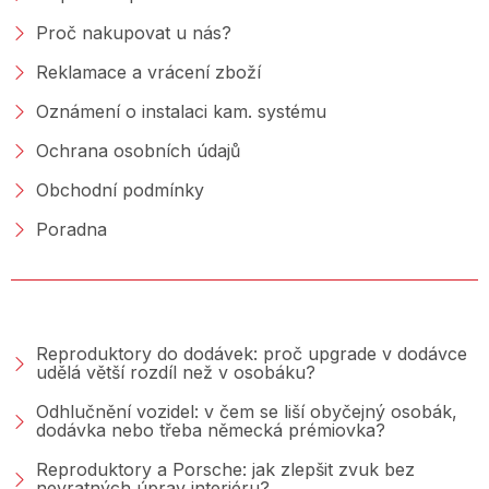
Proč nakupovat u nás?
Reklamace a vrácení zboží
Oznámení o instalaci kam. systému
Ochrana osobních údajů
Obchodní podmínky
Poradna
PORADNA &AMP; BLOG
Reproduktory do dodávek: proč upgrade v dodávce
udělá větší rozdíl než v osobáku?
Odhlučnění vozidel: v čem se liší obyčejný osobák,
dodávka nebo třeba německá prémiovka?
Reproduktory a Porsche: jak zlepšit zvuk bez
nevratných úprav interiéru?