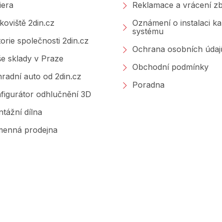
iera
Reklamace a vrácení zb
koviště 2din.cz
Oznámení o instalaci k
systému
torie společnosti 2din.cz
Ochrana osobních údaj
e sklady v Praze
Obchodní podmínky
radní auto od 2din.cz
Poradna
figurátor odhlučnění 3D
tážní dílna
enná prodejna
Značky, které prodáváme