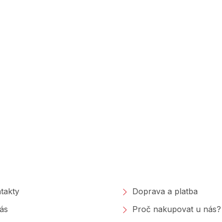
u
polečnosti
Nakupování
takty
Doprava a platba
ás
Proč nakupovat u nás?