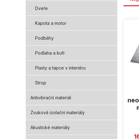
Dveře
V
Kapota a motor
ý
p
Podběhy
i
s
p
Podlaha a kufr
r
o
Plasty a tapce v interiéru
d
u
Strop
k
t
Antivibrační materiál
neo
ů
Zvukově izolační materiály
Akustické materiály
1