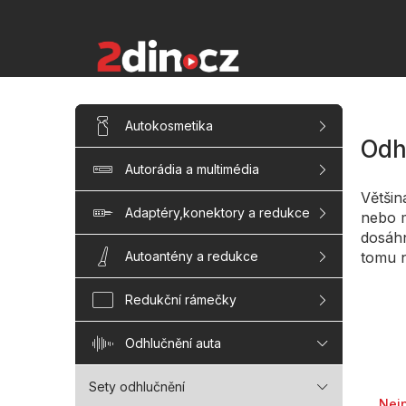
Přejít
na
obsah
P
Přeskočit
Autokosmetika
kategorie
o
Odh
s
Autorádia a multimédia
t
r
Většin
a
Adaptéry,konektory a redukce
nebo m
n
dosáh
n
tomu n
Autoantény a redukce
í
p
Redukční rámečky
a
n
Odhlučnění auta
e
l
Řaze
Sety odhlučnění
Nej