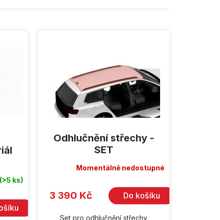
Odhlučnění střechy -
SET
iál
Momentálně nedostupné
(>5 ks)
3 390 Kč
Do košíku
ošíku
Set pro odhlučnění střechy