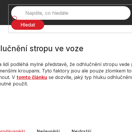
Hledat
lučnění stropu ve voze
a lidí podléhá mylné představě, že odhlučnění stropu ved
enšími kroupami. Tyto faktory jsou ale pouze zlomkem t
nout. V
tomto článku
se dozvíte, jaký typ hluku odhlučnění 
utné použít.
ní produktů
prodávanější
Nejlevnější
Nejdražší