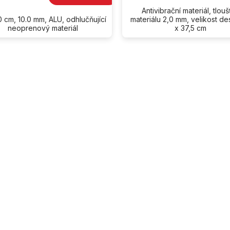
Antivibrační materiál, tlou
 cm, 10.0 mm, ALU, odhlučňující
materiálu 2,0 mm, velikost d
neoprenový materiál
x 37,5 cm
O
v
l
á
d
a
c
í
p
r
v
k
y
v
ý
p
i
s