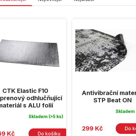
CTK Elastic F10
Antivibrační mater
prenový odhlučňující
STP Beat ON
materiál s ALU folií
Skladem
Skladem
(>5 ks)
299 Kč
Do k
69 Kč
Do košíku