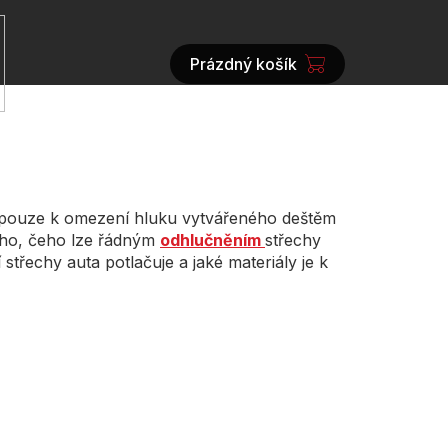
Prázdný košík
NÁKUPNÍ
KOŠÍK
e pouze k omezení hluku vytvářeného deštěm
oho, čeho lze řádným
odhlučněním
střechy
střechy auta potlačuje a jaké materiály je k