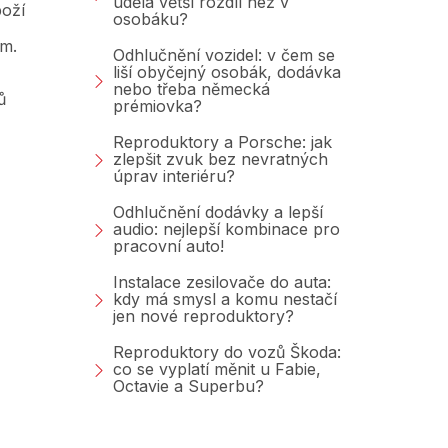
udělá větší rozdíl než v
oží
osobáku?
am.
Odhlučnění vozidel: v čem se
liší obyčejný osobák, dodávka
nebo třeba německá
ů
prémiovka?
Reproduktory a Porsche: jak
zlepšit zvuk bez nevratných
úprav interiéru?
Odhlučnění dodávky a lepší
audio: nejlepší kombinace pro
pracovní auto!
Instalace zesilovače do auta:
kdy má smysl a komu nestačí
jen nové reproduktory?
Reproduktory do vozů Škoda:
co se vyplatí měnit u Fabie,
Octavie a Superbu?