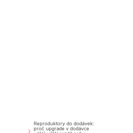
Poradna &amp;
Blog
Reproduktory do dodávek:
proč upgrade v dodávce