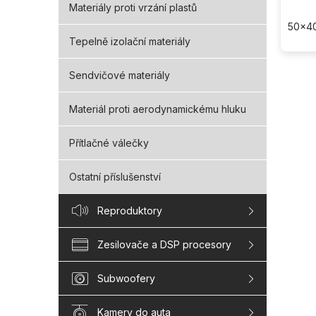
Materiály proti vrzání plastů
50x40
Tepelně izolační materiály
Sendvičové materiály
Materiál proti aerodynamickému hluku
Přítlačné válečky
Ostatní příslušenství
Reproduktory
Zesilovače a DSP procesory
Subwoofery
Kamery do auta