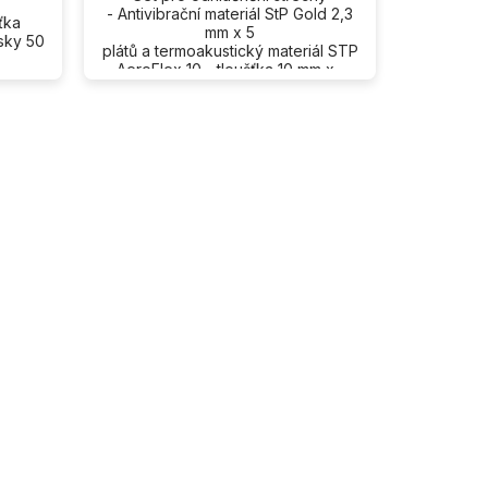
- Antivibrační materiál StP Gold 2,3
šťka
mm x 5
esky 50
plátů a termoakustický materiál STP
AeroFlex 10 - tloušťka 10 mm x...