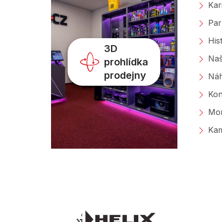
Kar
Par
His
3D
Naš
prohlídka
prodejny
Náh
Kon
Mon
Kam