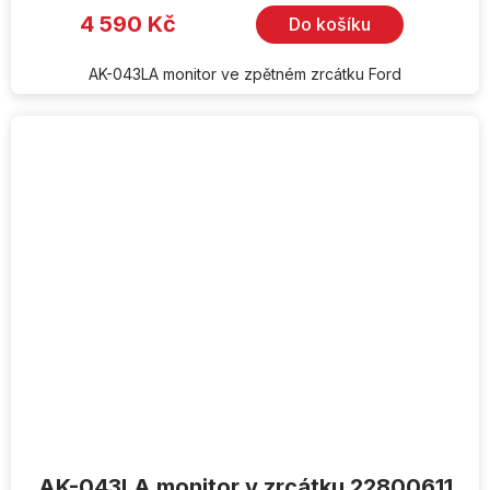
4 590 Kč
Do košíku
AK-043LA monitor ve zpětném zrcátku Ford
AK-043LA monitor v zrcátku 22800611