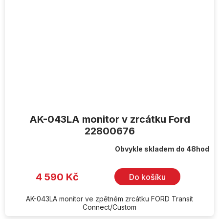
AK-043LA monitor v zrcátku Ford
22800676
Obvykle skladem do 48hod
4 590 Kč
Do košíku
AK-043LA monitor ve zpětném zrcátku FORD Transit
Connect/Custom