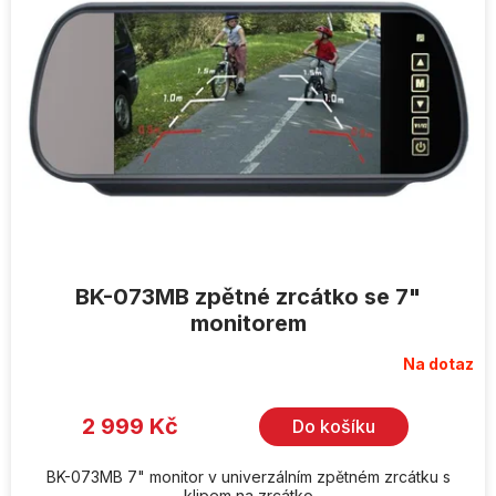
BK-073MB zpětné zrcátko se 7"
monitorem
Na dotaz
2 999 Kč
Do košíku
BK-073MB 7" monitor v univerzálním zpětném zrcátku s
klipem na zrcátko