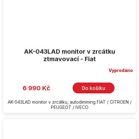
AK-043LAD monitor v zrcátku
ztmavovací - Fiat
Vyprodáno
6 990 Kč
Do košíku
AK-043LAD monitor v zrcátku, autodimming FIAT / CITROEN /
PEUGEOT / IVECO