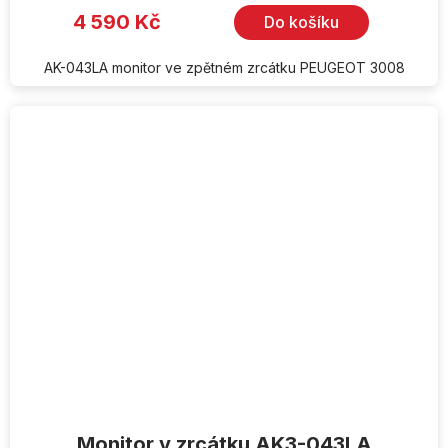
4 590 Kč
Do košíku
AK-043LA monitor ve zpětném zrcátku PEUGEOT 3008
Monitor v zrcátku AK3-043LA