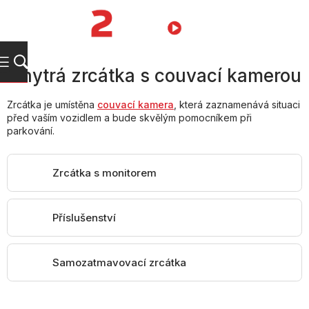
Přejít
na
NÁKUPNÍ
obsah
KOŠÍK
Chytrá zrcátka s couvací kamerou
Zrcátka je umístěna
couvací
kamera
, která zaznamenává situaci
před vaším vozidlem a bude skvělým pomocníkem při
parkování.
Zrcátka s monitorem
Příslušenství
Samozatmavovací zrcátka