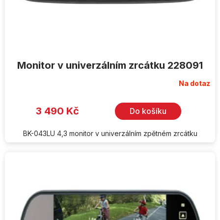
k
t
ů
Monitor v univerzálním zrcátku 228091
Na dotaz
3 490 Kč
Do košíku
BK-043LU 4,3 monitor v univerzálním zpětném zrcátku