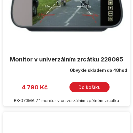
Monitor v univerzálním zrcátku 228095
Obvykle skladem do 48hod
4 790 Kč
Do košíku
BK-073MA 7" monitor v univerzálním zpětném zrcátku