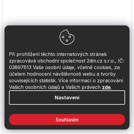
Zpětné zrcátko se záznamníkem jízdy,
Při prohlížení těchto internetových stránek
Peugeot, Citroen RM LCD BDVR PSA
zpracovává obchodní společnost 2din.cz s.r.o., IČ:
03897613 Vaše osobní údaje, včetně cookies, za
Obvykle skladem do 48hod
účelem hodnocení návštěvnosti webu a tvorby
souvisejících statistik. Více informací o zpracování
6 840 Kč
Vašich osobních údajů a Vašich právech
zde
.
Do košíku
Nastavení
Zpětné zrcátko se záznamníkem jízdy a
integrovaným monitorem 4,3'' pro vozidla Peugeot, Citroen,
Volvo, BMW, slouží k nahrávání trasy během jízdy a na...
Souhlasím