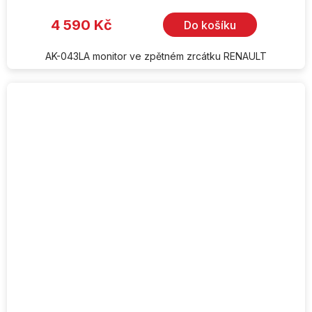
4 590 Kč
Do košíku
AK-043LA monitor ve zpětném zrcátku RENAULT