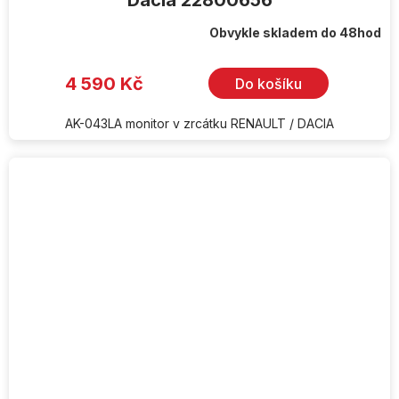
Dacia 22800656
Obvykle skladem do 48hod
4 590 Kč
Do košíku
AK-043LA monitor v zrcátku RENAULT / DACIA