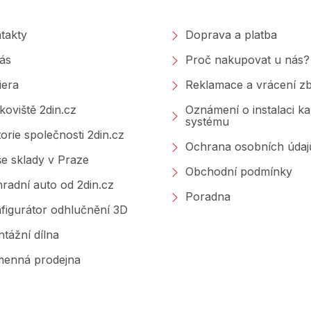
ý
p
takty
Doprava a platba
i
s
ás
Proč nakupovat u nás?
u
iera
Reklamace a vrácení zb
koviště 2din.cz
Oznámení o instalaci k
systému
torie společnosti 2din.cz
Ochrana osobních údaj
e sklady v Praze
Obchodní podmínky
radní auto od 2din.cz
Poradna
figurátor odhlučnění 3D
tážní dílna
enná prodejna