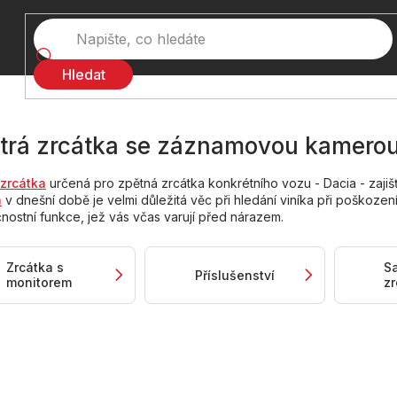
Hledat
trá zrcátka se záznamovou kamerou
 zrcátka
určená pro zpětná zrcátka konkrétního vozu - Dacia - zajišť
a
v dnešní době je velmi důležitá věc při hledání viníka při poškození
ostní funkce, jež vás včas varují před nárazem.
Zrcátka s
S
Příslušenství
monitorem
zr