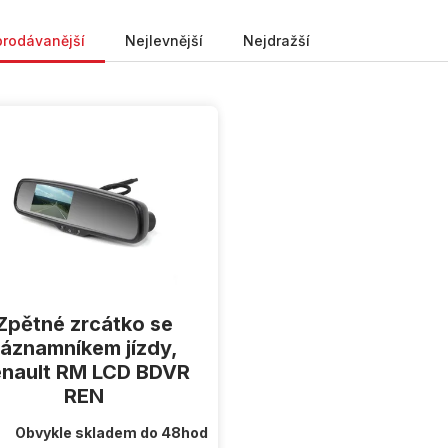
ní produktů
prodávanější
Nejlevnější
Nejdražší
Zpětné zrcátko se
áznamníkem jízdy,
nault RM LCD BDVR
REN
Obvykle skladem do 48hod