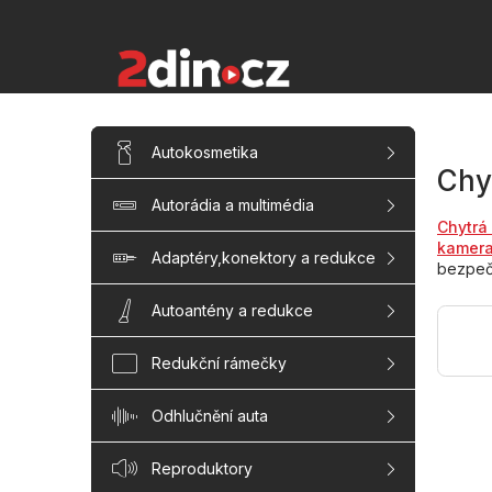
Přejít
na
obsah
P
Přeskočit
Autokosmetika
kategorie
o
Chy
s
Autorádia a multimédia
t
Chytrá
r
kamer
a
Adaptéry,konektory a redukce
bezpečn
n
n
Autoantény a redukce
í
p
Redukční rámečky
a
n
Odhlučnění auta
e
l
Reproduktory