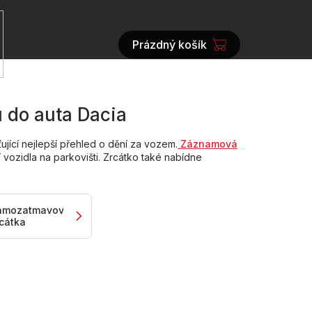
Prázdný košík
NÁKUPNÍ
KOŠÍK
 do auta Dacia
ující nejlepší přehled o dění za vozem.
Záznamová
 vozidla na parkovišti. Zrcátko
také nabídne
amozatmavovací
cátka