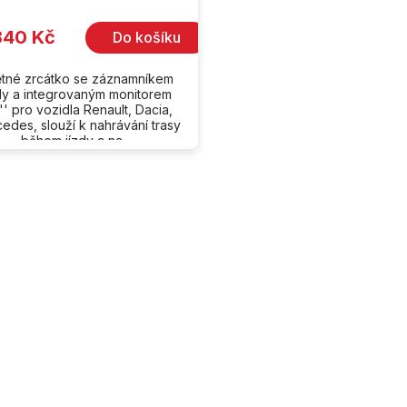
840 Kč
Do košíku
tné zrcátko se záznamníkem
dy a integrovaným monitorem
'' pro vozidla Renault, Dacia,
edes, slouží k nahrávání trasy
během jízdy a na...
O
v
l
á
d
a
c
í
p
r
v
k
y
polečnosti
Nakupování
v