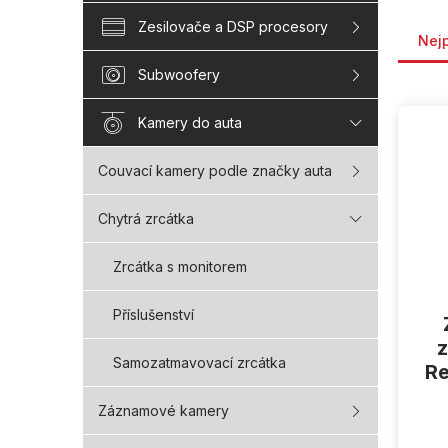
Řaze
Zesilovače a DSP procesory
Nej
Subwoofery
V
Kamery do auta
ý
p
i
Couvací kamery podle značky auta
s
p
Chytrá zrcátka
r
o
Zrcátka s monitorem
d
u
Příslušenství
k
t
z
Samozatmavovací zrcátka
ů
Re
Záznamové kamery