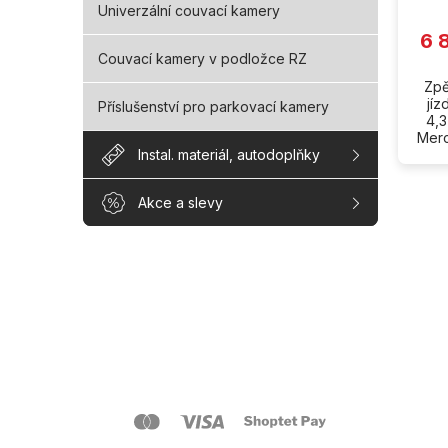
Univerzální couvací kamery
6 
Couvací kamery v podložce RZ
Zpě
jíz
Příslušenství pro parkovací kamery
4,3
Merc
Instal. materiál, autodoplňky
Akce a slevy
Z
á
p
a
O s