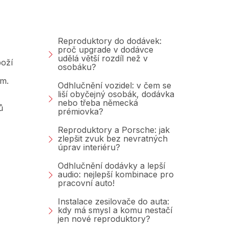
Blog
Reproduktory do dodávek:
proč upgrade v dodávce
udělá větší rozdíl než v
oží
osobáku?
am.
Odhlučnění vozidel: v čem se
liší obyčejný osobák, dodávka
nebo třeba německá
ů
prémiovka?
Reproduktory a Porsche: jak
zlepšit zvuk bez nevratných
úprav interiéru?
Odhlučnění dodávky a lepší
audio: nejlepší kombinace pro
pracovní auto!
Instalace zesilovače do auta:
kdy má smysl a komu nestačí
jen nové reproduktory?