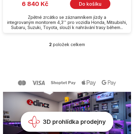
6 840 Kč
Do košíku
Zpětné zrcátko se záznamníkem jízdy a
integrovaným monitorem 4,3'' pro vozidla Honda, Mitsubishi,
Subaru, Suzuki, Toyota, slouží k nahrávání trasy během...
2
položek celkem
O
v
l
Z
á
á
d
p
a
a
c
t
í
í
p
r
v
k
y
v
3D prohlídka prodejny
ý
p