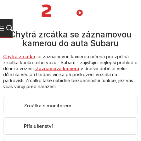
Přejít
na
NÁKUPNÍ
obsah
KOŠÍK
Chytrá zrcátka se záznamovou
kamerou do auta Subaru
Chytrá zrcátka
se záznamovou kamerou určená pro zpětná
zrcátka konkrétního vozu - Subaru - zajišťující nejlepší přehled o
dění za vozem.
Záznamová kamera
v dnešní době je velmi
důležitá věc při hledání viníka při poškození vozidla na
parkovišti. Zrcátko také nabídne bezpečnostní funkce, jež vás
včas varují před nárazem.
Zrcátka s monitorem
Příslušenství