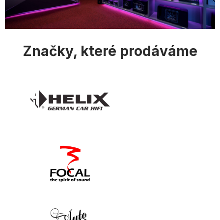
i
s
u
Značky, které prodáváme