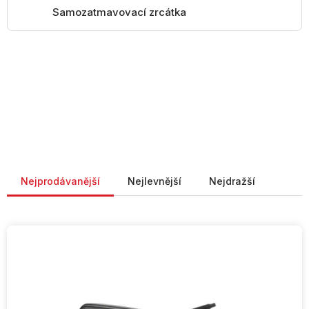
Samozatmavovací zrcátka
Řazení produktů
Nejprodávanější
Nejlevnější
Nejdražší
V
ý
p
i
s
p