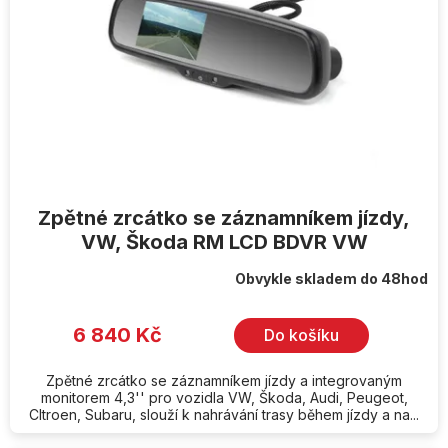
r
o
d
u
k
t
ů
Zpětné zrcátko se záznamníkem jízdy,
VW, Škoda RM LCD BDVR VW
Obvykle skladem do 48hod
6 840 Kč
Do košíku
Zpětné zrcátko se záznamníkem jízdy a integrovaným
monitorem 4,3'' pro vozidla VW, Škoda, Audi, Peugeot,
CItroen, Subaru, slouží k nahrávání trasy během jízdy a na...