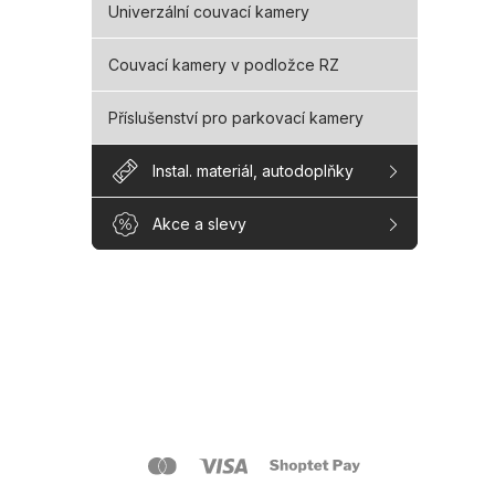
Univerzální couvací kamery
Couvací kamery v podložce RZ
Příslušenství pro parkovací kamery
Instal. materiál, autodoplňky
Akce a slevy
Z
á
p
a
O s