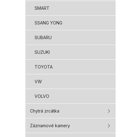
SMART
SSANG YONG
SUBARU
SUZUKI
TOYOTA
VW
VOLVO
Chytrá zrcátka
Záznamové kamery