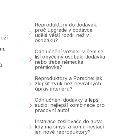
Blog
Reproduktory do dodávek:
proč upgrade v dodávce
udělá větší rozdíl než v
oží
osobáku?
am.
Odhlučnění vozidel: v čem se
liší obyčejný osobák, dodávka
nebo třeba německá
ů
prémiovka?
Reproduktory a Porsche: jak
zlepšit zvuk bez nevratných
úprav interiéru?
Odhlučnění dodávky a lepší
audio: nejlepší kombinace pro
pracovní auto!
Instalace zesilovače do auta:
kdy má smysl a komu nestačí
jen nové reproduktory?