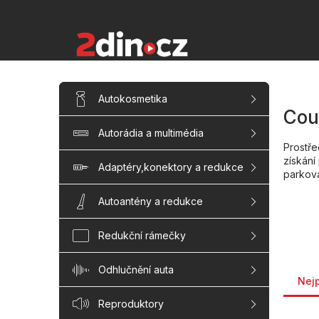
Přejít
na
obsah
P
Přeskočit
Autokosmetika
kategorie
o
Cou
s
Autorádia a multimédia
t
Prostře
r
získání
a
Adaptéry,konektory a redukce
parková
n
n
Autoantény a redukce
í
p
Redukční rámečky
a
n
Řaze
Odhlučnění auta
e
Nej
l
Reproduktory