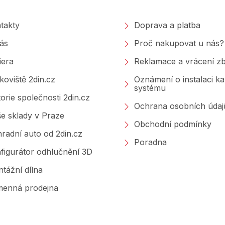
takty
Doprava a platba
ás
Proč nakupovat u nás?
iera
Reklamace a vrácení zb
koviště 2din.cz
Oznámení o instalaci k
systému
torie společnosti 2din.cz
Ochrana osobních údaj
e sklady v Praze
Obchodní podmínky
radní auto od 2din.cz
Poradna
figurátor odhlučnění 3D
tážní dílna
enná prodejna