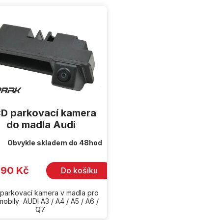
D parkovací kamera
do madla Audi
Obvykle skladem do 48hod
990 Kč
Do košíku
parkovací kamera v madla pro
mobily AUDI A3 / A4 / A5 / A6 /
Q7