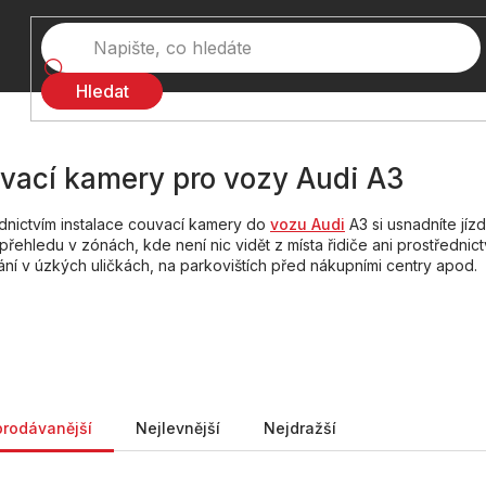
Hledat
vací kamery pro vozy Audi A3
dnictvím instalace couvací kamery do
vozu Audi
A3 si usnadníte jízd
 přehledu v zónách, kde není nic vidět z místa řidiče ani prostředni
ní v úzkých uličkách, na parkovištích před nákupními centry apod.
ní produktů
prodávanější
Nejlevnější
Nejdražší