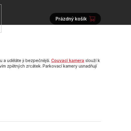
Prázdný košík
NÁKUPNÍ
KOŠÍK
u a uděláte ji bezpečnější.
Couvací kamera
slouží k
ctvím zpětných zrcátek. Parkovací kamery usnadňují