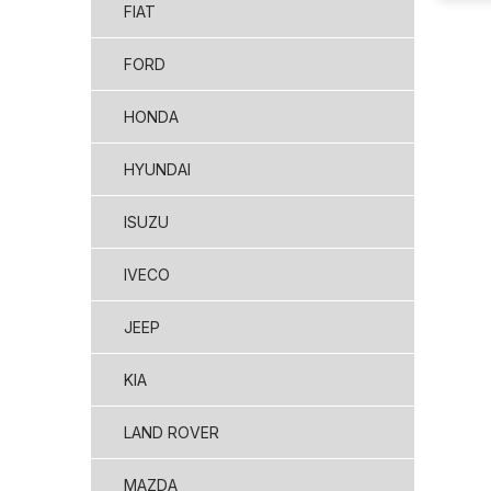
FIAT
FORD
HONDA
HYUNDAI
ISUZU
IVECO
JEEP
KIA
LAND ROVER
MAZDA