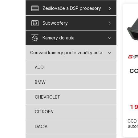
V
Zesilovače a DSP procesory
ý
p
i
Subwoofery
s
p
Kamery do auta
r
o
Couvací kamery podle značky auta
d
u
AUDI
CC
k
t
BMW
ů
CHEVROLET
1 
CITROEN
CCD 
auto
DACIA