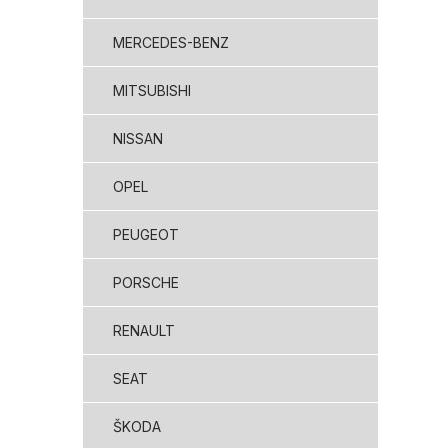
MERCEDES-BENZ
MITSUBISHI
NISSAN
OPEL
PEUGEOT
PORSCHE
RENAULT
SEAT
ŠKODA