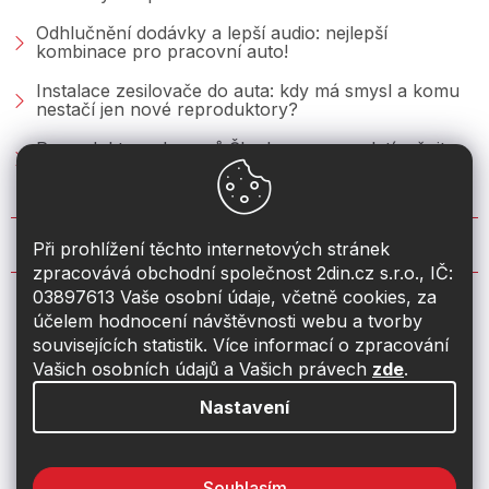
Odhlučnění dodávky a lepší audio: nejlepší
kombinace pro pracovní auto!
Instalace zesilovače do auta: kdy má smysl a komu
nestačí jen nové reproduktory?
Reproduktory do vozů Škoda: co se vyplatí měnit u
Fabie, Octavie a Superbu?
KONTAKT
Při prohlížení těchto internetových stránek
zpracovává obchodní společnost 2din.cz s.r.o., IČ:
03897613 Vaše osobní údaje, včetně cookies, za
info
@
2din.cz
účelem hodnocení návštěvnosti webu a tvorby
souvisejících statistik. Více informací o zpracování
774 19 55 33
Vašich osobních údajů a Vašich právech
zde
.
Nastavení
Souhlasím