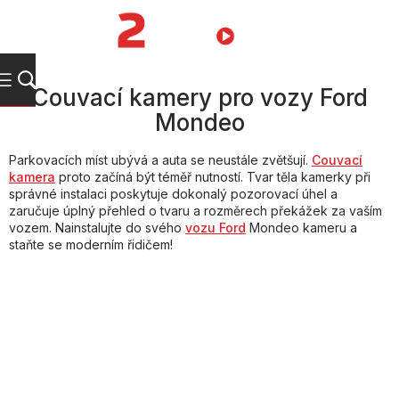
Přejít
na
NÁKUPNÍ
obsah
KOŠÍK
Couvací kamery pro vozy Ford
Mondeo
Parkovacích míst ubývá a auta se neustále zvětšují.
Couvací
kamera
proto začíná být téměř nutností. Tvar těla kamerky při
správné instalaci poskytuje dokonalý pozorovací úhel a
zaručuje úplný přehled o tvaru a rozměrech překážek za vaším
vozem. Nainstalujte do svého
vozu Ford
Mondeo kameru a
staňte se moderním řidičem!