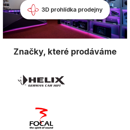
y
v
3D prohlídka prodejny
ý
p
i
s
u
Značky, které prodáváme