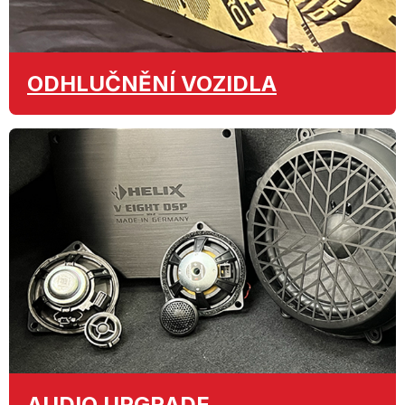
ODHLUČNĚNÍ
VOZIDLA
AUDIO
UPGRADE