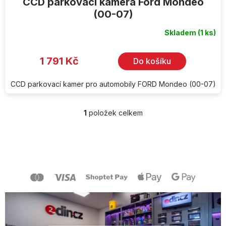
CCD parkovací kamera Ford Mondeo
(00-07)
Skladem
(1 ks)
1 791 Kč
Do košíku
CCD parkovací kamer pro automobily FORD Mondeo (00-07)
1
položek celkem
O
v
l
Z
á
á
d
p
a
a
c
t
í
í
p
r
v
k