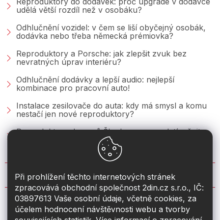
Reproduktory do dodávek: proč upgrade v dodávce
udělá větší rozdíl než v osobáku?
Odhlučnění vozidel: v čem se liší obyčejný osobák,
dodávka nebo třeba německá prémiovka?
Reproduktory a Porsche: jak zlepšit zvuk bez
nevratných úprav interiéru?
Odhlučnění dodávky a lepší audio: nejlepší
kombinace pro pracovní auto!
Instalace zesilovače do auta: kdy má smysl a komu
nestačí jen nové reproduktory?
Reproduktory do vozů Škoda: co se vyplatí měnit u
Fabie, Octavie a Superbu?
KONTAKT
Při prohlížení těchto internetových stránek
zpracovává obchodní společnost 2din.cz s.r.o., IČ:
03897613 Vaše osobní údaje, včetně cookies, za
info
@
2din.cz
účelem hodnocení návštěvnosti webu a tvorby