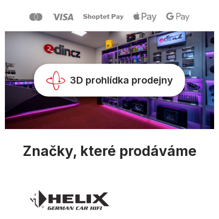
a
t
í
3D prohlídka prodejny
Značky, které prodáváme