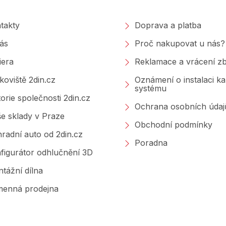
takty
Doprava a platba
ás
Proč nakupovat u nás?
iera
Reklamace a vrácení zb
koviště 2din.cz
Oznámení o instalaci k
systému
torie společnosti 2din.cz
Ochrana osobních údaj
e sklady v Praze
Obchodní podmínky
radní auto od 2din.cz
Poradna
figurátor odhlučnění 3D
tážní dílna
enná prodejna