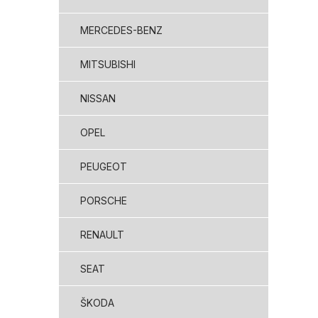
MERCEDES-BENZ
MITSUBISHI
NISSAN
OPEL
PEUGEOT
PORSCHE
RENAULT
SEAT
ŠKODA