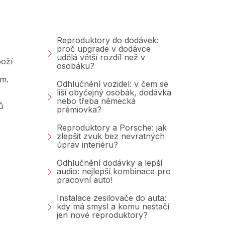
Blog
Reproduktory do dodávek:
proč upgrade v dodávce
udělá větší rozdíl než v
oží
osobáku?
am.
Odhlučnění vozidel: v čem se
liší obyčejný osobák, dodávka
nebo třeba německá
ů
prémiovka?
Reproduktory a Porsche: jak
zlepšit zvuk bez nevratných
úprav interiéru?
Odhlučnění dodávky a lepší
audio: nejlepší kombinace pro
pracovní auto!
Instalace zesilovače do auta:
kdy má smysl a komu nestačí
jen nové reproduktory?