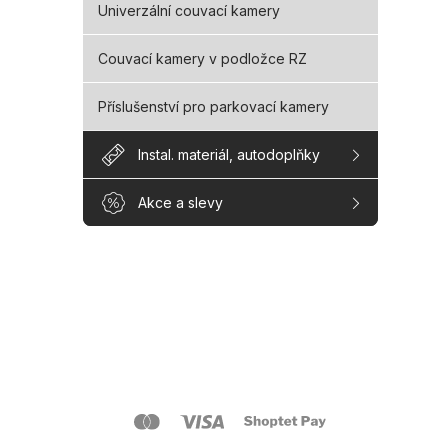
Univerzální couvací kamery
Couvací kamery v podložce RZ
Příslušenství pro parkovací kamery
Instal. materiál, autodoplňky
Akce a slevy
Z
á
p
a
O s