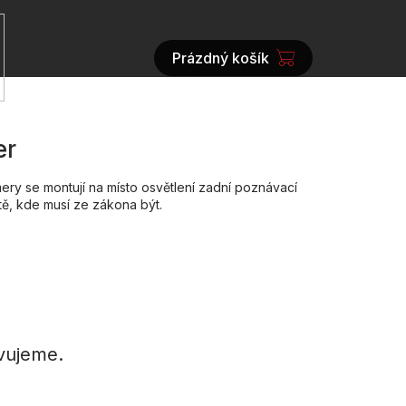
Prázdný košík
NÁKUPNÍ
KOŠÍK
er
ry se montují na místo osvětlení zadní poznávací
tě, kde musí ze zákona být.
vujeme.