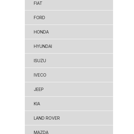
FIAT
FORD
HONDA
HYUNDAI
ISUZU
IVECO
JEEP
KIA
LAND ROVER
MAZDA