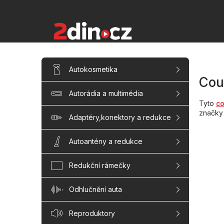
Přejít
na
obsah
P
Přeskočit
Autokosmetika
kategorie
o
Cou
s
Autorádia a multimédia
t
Tyto
co
r
značky 
a
Adaptéry,konektory a redukce
n
n
Autoantény a redukce
í
p
Redukční rámečky
a
n
Odhlučnění auta
e
l
Reproduktory