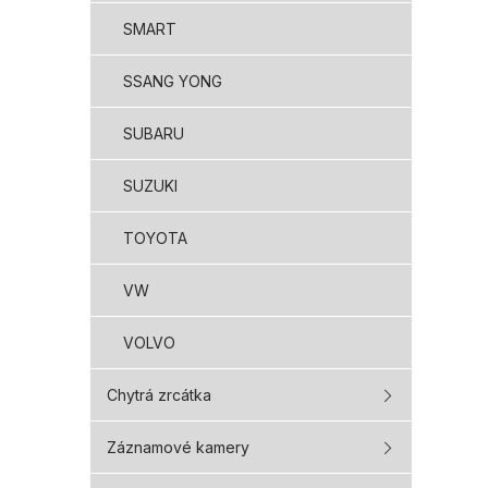
SMART
SSANG YONG
SUBARU
SUZUKI
TOYOTA
VW
VOLVO
Chytrá zrcátka
Záznamové kamery