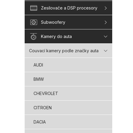
Zesilovače a DSP procesory
Subwoofery
Kamery do auta
Couvací kamery podle značky auta
AUDI
BMW
CHEVROLET
CITROEN
DACIA