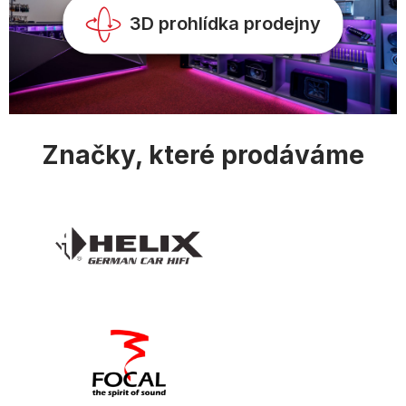
y
v
3D prohlídka prodejny
ý
p
i
s
u
Značky, které prodáváme