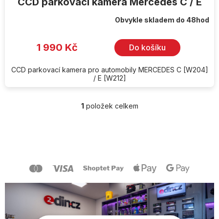
CCD parkovací kamera Mercedes C / E
Obvykle skladem do 48hod
1 990 Kč
Do košíku
CCD parkovací kamera pro automobily MERCEDES C [W204]
/ E [W212]
1
položek celkem
O
v
l
Z
á
á
d
p
a
a
c
t
í
í
p
r
v
k