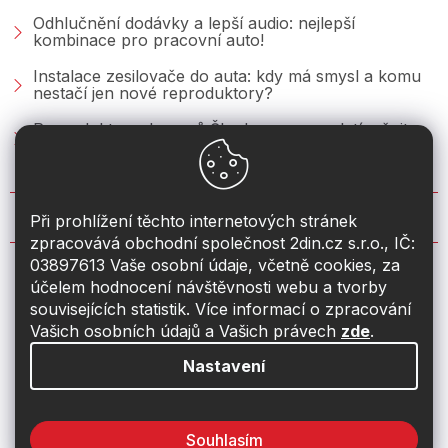
Odhlučnění dodávky a lepší audio: nejlepší
kombinace pro pracovní auto!
Instalace zesilovače do auta: kdy má smysl a komu
nestačí jen nové reproduktory?
Reproduktory do vozů Škoda: co se vyplatí měnit u
Fabie, Octavie a Superbu?
KONTAKT
Při prohlížení těchto internetových stránek
zpracovává obchodní společnost 2din.cz s.r.o., IČ:
03897613 Vaše osobní údaje, včetně cookies, za
info
@
2din.cz
účelem hodnocení návštěvnosti webu a tvorby
souvisejících statistik. Více informací o zpracování
774 19 55 33
Vašich osobních údajů a Vašich právech
zde
.
Nastavení
Souhlasím
Vytvořil Shoptet