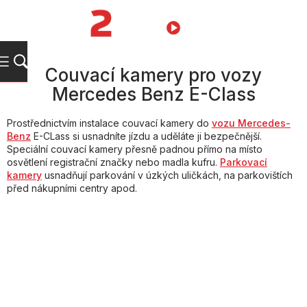
Přejít
na
NÁKUPNÍ
obsah
KOŠÍK
Couvací kamery pro vozy
Mercedes Benz E-Class
Prostřednictvím instalace couvací kamery do
vozu Mercedes-
Benz
E-CLass si usnadníte jízdu a uděláte ji bezpečnější.
Speciální couvací kamery přesně padnou přímo na místo
osvětlení registrační značky nebo madla kufru.
Parkovací
kamery
usnadňují parkování v úzkých uličkách, na parkovištích
před nákupními centry apod.