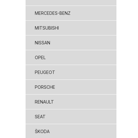
MERCEDES-BENZ
MITSUBISHI
NISSAN
OPEL
PEUGEOT
PORSCHE
RENAULT
SEAT
ŠKODA