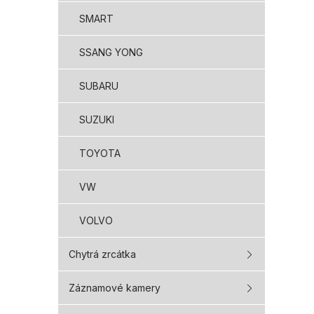
SMART
SSANG YONG
SUBARU
SUZUKI
TOYOTA
VW
VOLVO
Chytrá zrcátka
Záznamové kamery