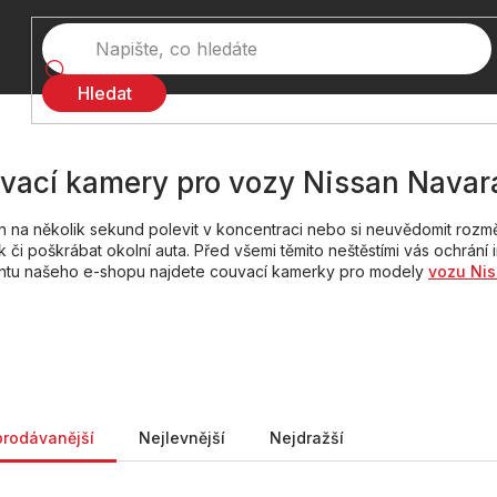
Hledat
vací kamery pro vozy Nissan Navar
en na několik sekund polevit v koncentraci nebo si neuvědomit roz
k či poškrábat okolní auta. Před všemi těmito neštěstími vás ochrání 
entu našeho e-shopu najdete couvací kamerky pro modely
vozu Ni
ní produktů
prodávanější
Nejlevnější
Nejdražší