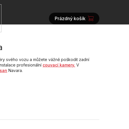
Prázdný košík
NÁKUPNÍ
KOŠÍK
a
měry svého vozu a můžete vážně poškodit zadní
instalace profesionální
couvací kamery.
V
ssan
Navara.