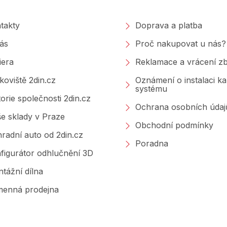
takty
Doprava a platba
ás
Proč nakupovat u nás?
iera
Reklamace a vrácení zb
koviště 2din.cz
Oznámení o instalaci k
systému
torie společnosti 2din.cz
Ochrana osobních údaj
e sklady v Praze
Obchodní podmínky
radní auto od 2din.cz
Poradna
figurátor odhlučnění 3D
tážní dílna
enná prodejna