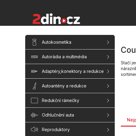
Přejít
na
obsah
P
Přeskočit
Autokosmetika
kategorie
o
Cou
s
Autorádia a multimédia
t
Stačí j
r
nárazní
a
Adaptéry,konektory a redukce
sortim
n
n
Autoantény a redukce
í
p
Redukční rámečky
a
n
Řaze
Odhlučnění auta
e
Nej
l
Reproduktory