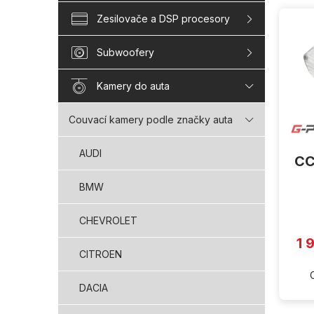
V
Zesilovače a DSP procesory
ý
p
i
Subwoofery
s
p
Kamery do auta
r
o
Couvací kamery podle značky auta
d
u
AUDI
CC
k
t
BMW
ů
CHEVROLET
1 
CITROEN
DACIA