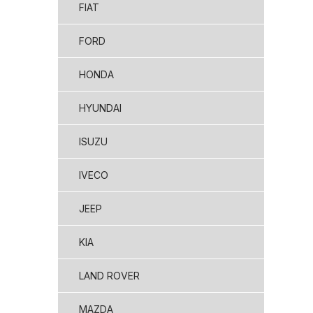
FIAT
FORD
HONDA
HYUNDAI
ISUZU
IVECO
JEEP
KIA
LAND ROVER
MAZDA