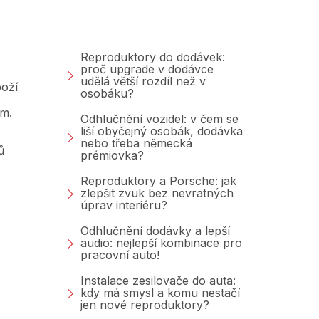
Blog
Reproduktory do dodávek:
proč upgrade v dodávce
udělá větší rozdíl než v
oží
osobáku?
am.
Odhlučnění vozidel: v čem se
liší obyčejný osobák, dodávka
nebo třeba německá
ů
prémiovka?
Reproduktory a Porsche: jak
zlepšit zvuk bez nevratných
úprav interiéru?
Odhlučnění dodávky a lepší
audio: nejlepší kombinace pro
pracovní auto!
Instalace zesilovače do auta:
kdy má smysl a komu nestačí
jen nové reproduktory?