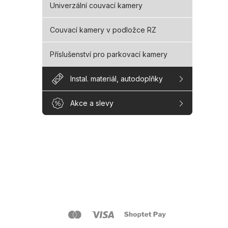
Univerzální couvací kamery
Couvací kamery v podložce RZ
Příslušenství pro parkovací kamery
Instal. materiál, autodoplňky
Akce a slevy
Z
á
p
a
O s