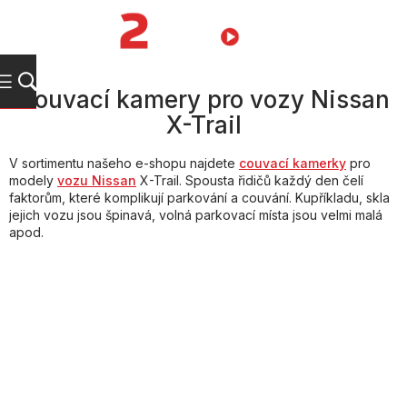
Přejít
na
NÁKUPNÍ
obsah
KOŠÍK
Couvací kamery pro vozy Nissan
X-Trail
V sortimentu našeho e-shopu najdete
couvací kamerky
pro
modely
vozu Nissan
X-Trail. Spousta řidičů každý den čelí
faktorům, které komplikují parkování a couvání. Kupříkladu, skla
jejich vozu jsou špinavá, volná parkovací místa jsou velmi malá
apod.