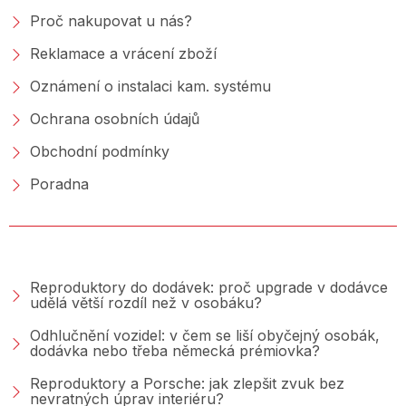
Proč nakupovat u nás?
Reklamace a vrácení zboží
Oznámení o instalaci kam. systému
Ochrana osobních údajů
Obchodní podmínky
Poradna
PORADNA &AMP; BLOG
Reproduktory do dodávek: proč upgrade v dodávce
udělá větší rozdíl než v osobáku?
Odhlučnění vozidel: v čem se liší obyčejný osobák,
dodávka nebo třeba německá prémiovka?
Reproduktory a Porsche: jak zlepšit zvuk bez
nevratných úprav interiéru?