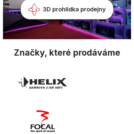
y
v
3D prohlídka prodejny
ý
p
i
s
u
Značky, které prodáváme