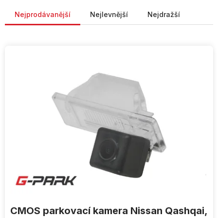
Řazení produktů
Nejprodávanější
Nejlevnější
Nejdražší
V
ý
p
i
s
p
r
o
d
u
k
t
ů
CMOS parkovací kamera Nissan Qashqai,