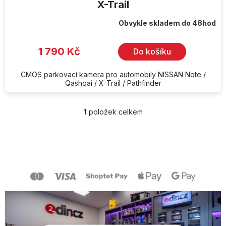
X-Trail
Obvykle skladem do 48hod
1 790 Kč
Do košíku
CMOS parkovací kamera pro automobily NISSAN Note /
Qashqai / X-Trail / Pathfinder
1
položek celkem
O
v
l
Z
á
á
d
p
a
a
c
t
í
í
p
r
v
k