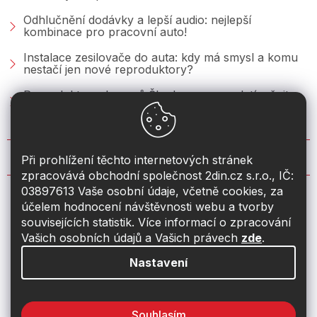
Odhlučnění dodávky a lepší audio: nejlepší
kombinace pro pracovní auto!
Instalace zesilovače do auta: kdy má smysl a komu
nestačí jen nové reproduktory?
Reproduktory do vozů Škoda: co se vyplatí měnit u
Fabie, Octavie a Superbu?
KONTAKT
Při prohlížení těchto internetových stránek
zpracovává obchodní společnost 2din.cz s.r.o., IČ:
03897613 Vaše osobní údaje, včetně cookies, za
info
@
2din.cz
účelem hodnocení návštěvnosti webu a tvorby
souvisejících statistik. Více informací o zpracování
774 19 55 33
Vašich osobních údajů a Vašich právech
zde
.
Nastavení
Souhlasím