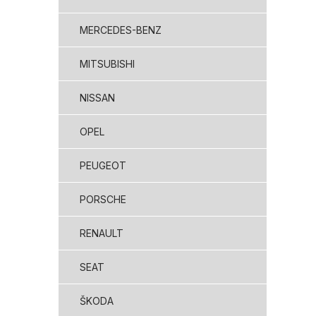
MERCEDES-BENZ
MITSUBISHI
NISSAN
OPEL
PEUGEOT
PORSCHE
RENAULT
SEAT
ŠKODA