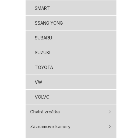
SMART
SSANG YONG
SUBARU
SUZUKI
TOYOTA
VW
VOLVO
Chytrá zrcátka
Záznamové kamery