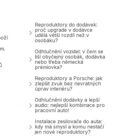
Blog
Reproduktory do dodávek:
proč upgrade v dodávce
udělá větší rozdíl než v
oží
osobáku?
am.
Odhlučnění vozidel: v čem se
liší obyčejný osobák, dodávka
nebo třeba německá
ů
prémiovka?
Reproduktory a Porsche: jak
zlepšit zvuk bez nevratných
úprav interiéru?
Odhlučnění dodávky a lepší
audio: nejlepší kombinace pro
pracovní auto!
Instalace zesilovače do auta:
kdy má smysl a komu nestačí
jen nové reproduktory?