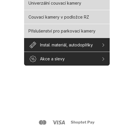
Univerzální couvací kamery
Couvací kamery v podložce RZ
Příslušenství pro parkovací kamery
Instal. materiál, autodoplňky
Akce a slevy
Z
á
p
a
O s