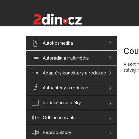
Přejít
na
obsah
P
Přeskočit
Autokosmetika
kategorie
o
Cou
s
Autorádia a multimédia
t
V sort
r
stávají
a
Adaptéry,konektory a redukce
n
n
Autoantény a redukce
í
p
Redukční rámečky
a
n
Odhlučnění auta
e
l
Reproduktory