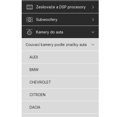
Zesilovače a DSP procesory
Subwoofery
Kamery do auta
Couvací kamery podle značky auta
AUDI
BMW
CHEVROLET
CITROEN
DACIA