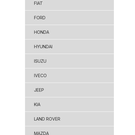
FIAT
FORD
HONDA
HYUNDAI
ISUZU
IVECO
JEEP
KIA
LAND ROVER
MAZDA