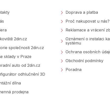
takty
Doprava a platba
ás
Proč nakupovat u nás?
iera
Reklamace a vrácení zb
koviště 2din.cz
Oznámení o instalaci k
systému
torie společnosti 2din.cz
Ochrana osobních údaj
e sklady v Praze
Obchodní podmínky
radní auto od 2din.cz
Poradna
figurátor odhlučnění 3D
tážní dílna
enná prodejna