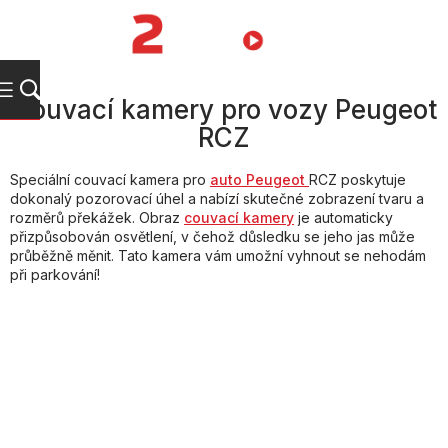
Přejít
na
NÁKUPNÍ
obsah
KOŠÍK
Couvací kamery pro vozy Peugeot
RCZ
Speciální couvací kamera pro
auto Peugeot
RCZ poskytuje
dokonalý pozorovací úhel a nabízí skutečné zobrazení tvaru a
rozměrů překážek. Obraz
couvací kamery
je automaticky
přizpůsobován osvětlení, v čehož důsledku se jeho jas může
průběžně měnit. Tato kamera vám umožní vyhnout se nehodám
při parkování!