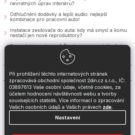
nevratných úprav interiéru?
Odhlučnění dodávky a lepší audio: nejlepší
kombinace pro pracovní auto!
Instalace zesilovače do auta: kdy má smysl a komu
nestačí jen nové reproduktory?
Reproduktory do vozů Škoda: co se vyplatí měnit u
Fabie, Octavie a Superbu?
KONTAKT
Při prohlížení těchto internetových stránek
zpracovává obchodní společnost 2din.cz s.r.o., IČ:
03897613 Vaše osobní údaje, včetně cookies, za
info
@
2din.cz
účelem hodnocení návštěvnosti webu a tvorby
souvisejících statistik. Více informací o zpracování
774 19 55 33
Vašich osobních údajů a Vašich právech
zde
.
Nastavení