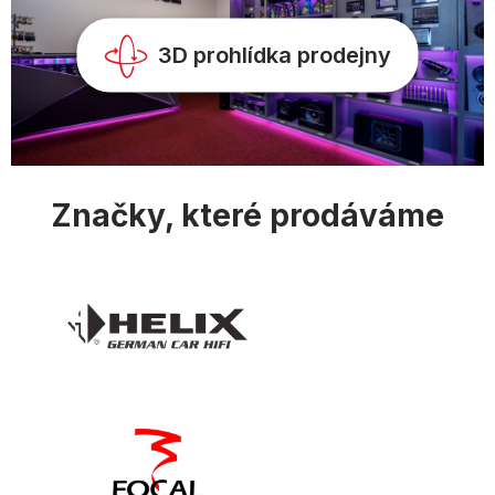
k
y
v
3D prohlídka prodejny
ý
p
i
s
u
Značky, které prodáváme