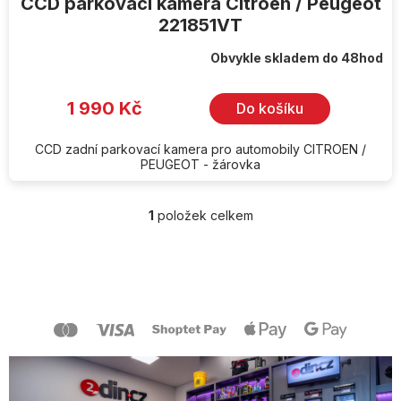
CCD parkovací kamera Citroen / Peugeot
221851VT
Obvykle skladem do 48hod
1 990 Kč
Do košíku
CCD zadní parkovací kamera pro automobily CITROEN /
PEUGEOT - žárovka
1
položek celkem
O
v
l
Z
á
á
d
p
a
a
c
t
í
í
p
r
v