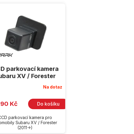
D parkovací kamera
ubaru XV / Forester
Na dotaz
990 Kč
Do košíku
CCD parkovací kamera pro
omobily Subaru XV / Forester
(2011->)