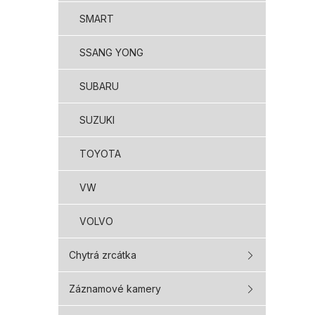
SMART
SSANG YONG
SUBARU
SUZUKI
TOYOTA
VW
VOLVO
Chytrá zrcátka
Záznamové kamery