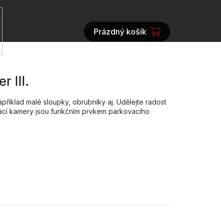
Prázdný košík
NÁKUPNÍ
KOŠÍK
 III.
íklad malé sloupky, obrubníky aj. Udělejte radost
ovací kamery jsou funkčním prvkem parkovacího