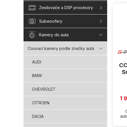
V
Zesilovače a DSP procesory
ý
p
i
Subwoofery
s
p
Kamery do auta
r
o
Couvací kamery podle značky auta
d
u
AUDI
CC
k
t
S
BMW
ů
CHEVROLET
1 
CITROEN
aut
DACIA