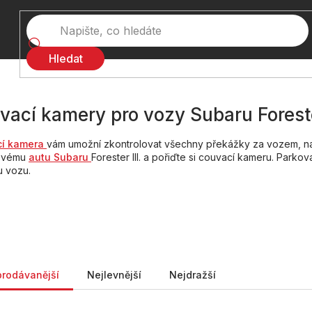
Hledat
vací kamery pro vozy Subaru Forester
cí kamera
vám umožní zkontrolovat všechny překážky za vozem, např
 svému
autu Subaru
Forester III. a pořiďte si couvací kameru. Park
u vozu.
ní produktů
prodávanější
Nejlevnější
Nejdražší