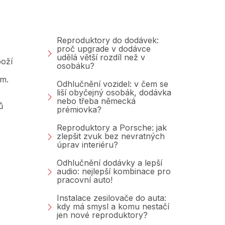
Blog
Reproduktory do dodávek:
proč upgrade v dodávce
udělá větší rozdíl než v
oží
osobáku?
am.
Odhlučnění vozidel: v čem se
liší obyčejný osobák, dodávka
nebo třeba německá
ů
prémiovka?
Reproduktory a Porsche: jak
zlepšit zvuk bez nevratných
úprav interiéru?
Odhlučnění dodávky a lepší
audio: nejlepší kombinace pro
pracovní auto!
Instalace zesilovače do auta:
kdy má smysl a komu nestačí
jen nové reproduktory?