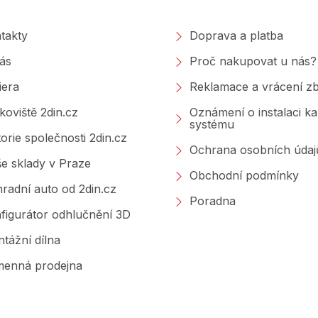
takty
Doprava a platba
ás
Proč nakupovat u nás?
iera
Reklamace a vrácení zb
koviště 2din.cz
Oznámení o instalaci k
systému
torie společnosti 2din.cz
Ochrana osobních údaj
e sklady v Praze
Obchodní podmínky
radní auto od 2din.cz
Poradna
figurátor odhlučnění 3D
tážní dílna
enná prodejna