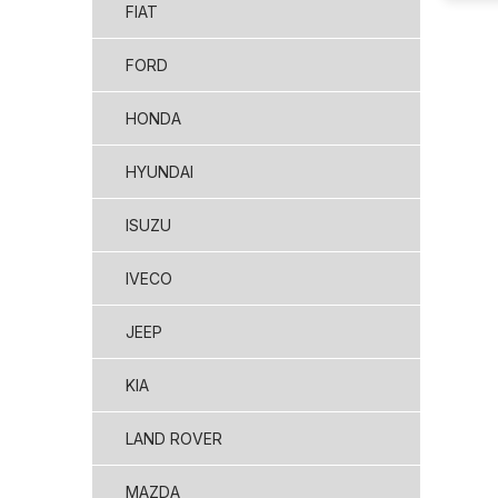
FIAT
FORD
HONDA
HYUNDAI
ISUZU
IVECO
JEEP
KIA
LAND ROVER
MAZDA