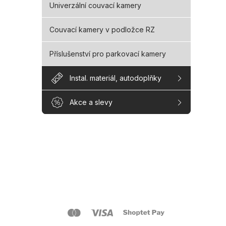
Univerzální couvací kamery
Couvací kamery v podložce RZ
Příslušenství pro parkovací kamery
Instal. materiál, autodoplňky
Akce a slevy
Z
á
p
a
O s