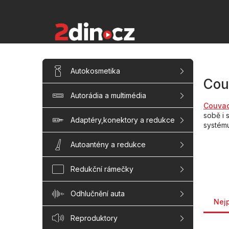
Přejít
na
obsah
P
Přeskočit
Autokosmetika
kategorie
o
Cou
s
Autorádia a multimédia
t
Couva
r
sobě i
a
Adaptéry,konektory a redukce
systém
n
n
Autoantény a redukce
í
p
Redukční rámečky
a
n
Řaze
Odhlučnění auta
e
Nej
l
Reproduktory