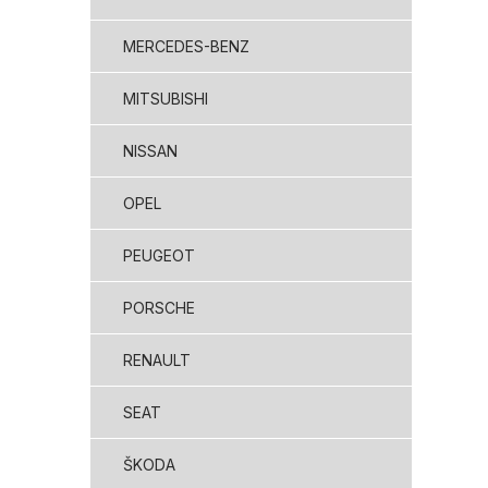
MERCEDES-BENZ
MITSUBISHI
NISSAN
OPEL
PEUGEOT
PORSCHE
RENAULT
SEAT
ŠKODA