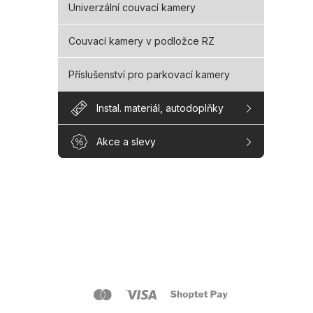
Univerzální couvací kamery
Couvací kamery v podložce RZ
Příslušenství pro parkovací kamery
Instal. materiál, autodoplňky
Akce a slevy
Z
á
p
a
O s