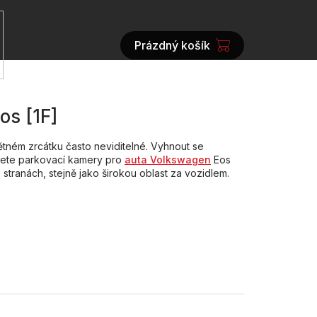
Prázdný košík
NÁKUPNÍ
KOŠÍK
os [1F]
ětném zrcátku často neviditelné. Vyhnout se
jdete parkovací kamery pro
auta Volkswagen
Eos
stranách, stejně jako širokou oblast za vozidlem.