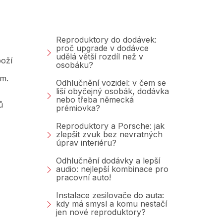
Blog
Reproduktory do dodávek:
proč upgrade v dodávce
udělá větší rozdíl než v
oží
osobáku?
am.
Odhlučnění vozidel: v čem se
liší obyčejný osobák, dodávka
nebo třeba německá
ů
prémiovka?
Reproduktory a Porsche: jak
zlepšit zvuk bez nevratných
úprav interiéru?
Odhlučnění dodávky a lepší
audio: nejlepší kombinace pro
pracovní auto!
Instalace zesilovače do auta:
kdy má smysl a komu nestačí
jen nové reproduktory?