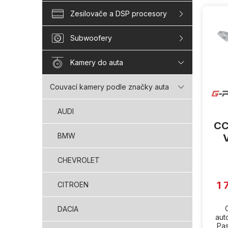
V
Zesilovače a DSP procesory
ý
p
i
Subwoofery
s
p
Kamery do auta
r
o
Couvací kamery podle značky auta
d
u
AUDI
k
CC
t
BMW
ů
CHEVROLET
1 
CITROEN
DACIA
aut
Pas