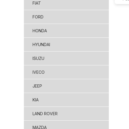
FIAT
FORD
HONDA
HYUNDAI
ISUZU
IVECO
JEEP
KIA
LAND ROVER
MAZDA