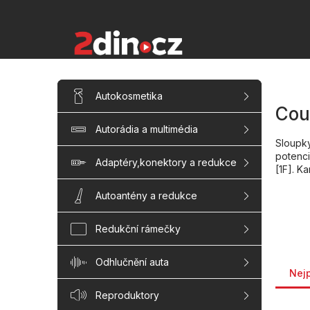
Přejít
na
obsah
P
Přeskočit
Autokosmetika
kategorie
o
Cou
s
Autorádia a multimédia
t
Sloupky
r
potenc
a
Adaptéry,konektory a redukce
[1F]. K
n
n
Autoantény a redukce
í
p
Redukční rámečky
a
n
Řaze
Odhlučnění auta
e
Nej
l
Reproduktory