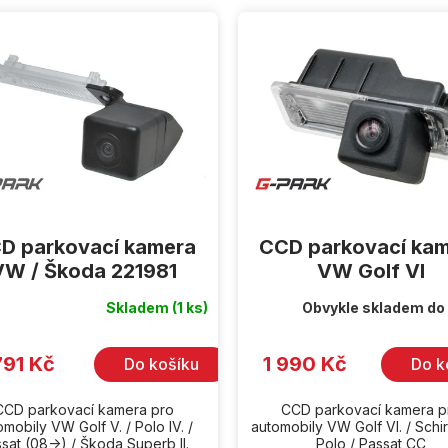
D parkovací kamera
CCD parkovací ka
VW / Škoda 221981
VW Golf VI
Skladem
(1 ks)
Obvykle skladem do
791 Kč
1 990 Kč
Do košíku
Do k
CCD parkovací kamera pro
CCD parkovací kamera p
omobily VW Golf V. / Polo IV. /
automobily VW Golf VI. / Schi
sat (08->) / Škoda Superb II.
Polo / Passat CC