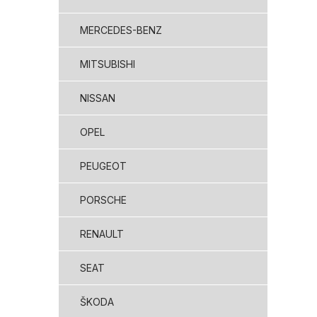
MERCEDES-BENZ
MITSUBISHI
NISSAN
OPEL
PEUGEOT
PORSCHE
RENAULT
SEAT
ŠKODA