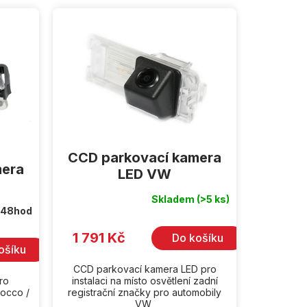
CCD parkovací kamera
mera
LED VW
Skladem
(>5 ks)
 48hod
1 791 Kč
Do košíku
ošíku
CCD parkovací kamera LED pro
ro
instalaci na místo osvětlení zadní
rocco /
registrační značky pro automobily
VW