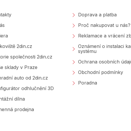
takty
Doprava a platba
ás
Proč nakupovat u nás?
iera
Reklamace a vrácení zb
koviště 2din.cz
Oznámení o instalaci k
systému
torie společnosti 2din.cz
Ochrana osobních údaj
e sklady v Praze
Obchodní podmínky
radní auto od 2din.cz
Poradna
figurátor odhlučnění 3D
tážní dílna
enná prodejna