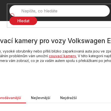
Hledat
vací kamery pro vozy Volkswagen E
, vysoké obrubníky nebo příliš blízko zaparkovaná auta jsou ve zp
iálním problémům vám umožní
couvací kamery.
V této kategorii na
amera vám zobrazí, co je za vaším autem spolu s překážkami po jeho 
ní produktů
prodávanější
Nejlevnější
Nejdražší