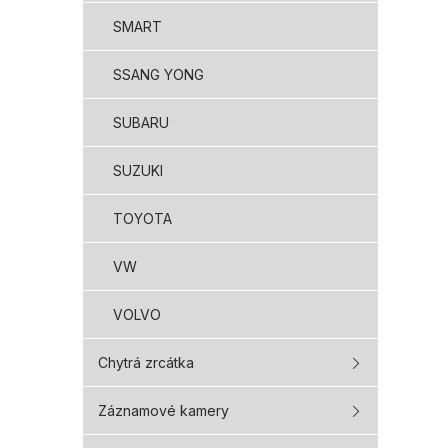
SMART
SSANG YONG
SUBARU
SUZUKI
TOYOTA
VW
VOLVO
Chytrá zrcátka
Záznamové kamery