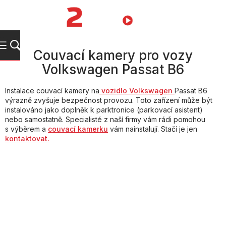
Přejít
na
NÁKUPNÍ
obsah
KOŠÍK
Couvací kamery pro vozy
Volkswagen Passat B6
Instalace couvací kamery na
vozidlo Volkswagen
Passat B6
výrazně zvyšuje bezpečnost provozu. Toto zařízení může být
instalováno jako doplněk k parktronice (parkovací asistent)
nebo samostatně. Specialisté z naší firmy vám rádi pomohou
s výběrem a
couvací kamerku
vám nainstalují. Stačí je jen
kontaktovat.