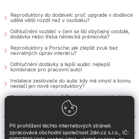
PORADNA &AMP; BLOG
Reproduktory do dodávek: proč upgrade v dodávce
udělá větší rozdíl než v osobáku?
Odhlučnění vozidel: v čem se liší obyčejný osobák,
dodávka nebo třeba německá prémiovka?
Reproduktory a Porsche: jak zlepšit zvuk bez
nevratných úprav interiéru?
Odhlučnění dodávky a lepší audio: nejlepší
kombinace pro pracovní auto!
Instalace zesilovače do auta: kdy má smysl a komu
nestačí jen nové reproduktory?
Reproduktory do vozů Škoda: co se vyplatí měnit u
Fabie, Octavie a Superbu?
KONTAKT
Při prohlížení těchto internetových stránek
zpracovává obchodní společnost 2din.cz s.r.o., IČ: