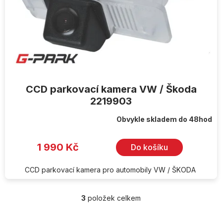
CCD parkovací kamera VW / Škoda
2219903
Obvykle skladem do 48hod
1 990 Kč
Do košíku
CCD parkovací kamera pro automobily VW / ŠKODA
3
položek celkem
O
v
l
Z