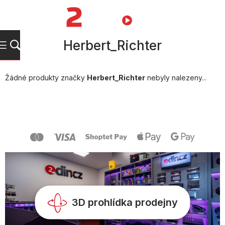
Přejít
na
NÁKUPNÍ
obsah
KOŠÍK
Herbert_Richter
Žádné produkty značky
Herbert_Richter
nebyly nalezeny...
Z
á
p
a
t
í
3D prohlídka prodejny