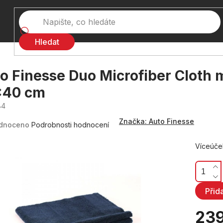
Hledat
o Finesse Duo Microfiber Cloth 
x40 cm
84
né
Značka:
Auto Finesse
ení
dnoceno
Podrobnosti hodnocení
tu
Víceúče
ček.
Přid
23