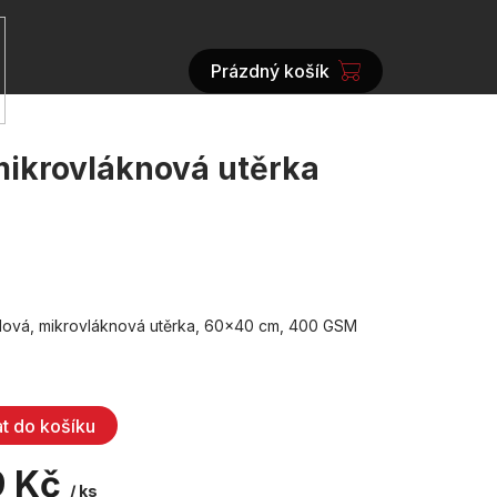
Prázdný košík
NÁKUPNÍ
KOŠÍK
mikrovláknová utěrka
lová, mikrovláknová utěrka, 60x40 cm, 400 GSM
at do košíku
9 Kč
/ ks