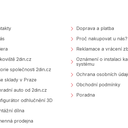
polečnosti
Nakupování
takty
Doprava a platba
ás
Proč nakupovat u nás?
iera
Reklamace a vrácení zb
koviště 2din.cz
Oznámení o instalaci k
systému
torie společnosti 2din.cz
Ochrana osobních údaj
e sklady v Praze
Obchodní podmínky
radní auto od 2din.cz
Poradna
figurátor odhlučnění 3D
tážní dílna
enná prodejna