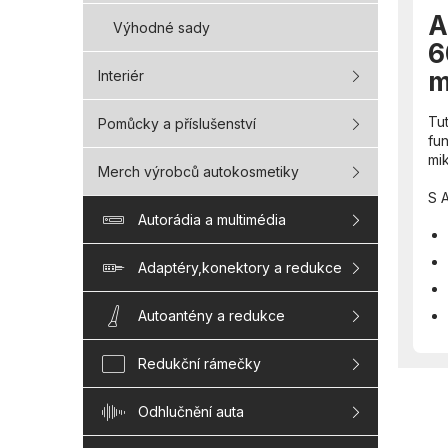
A
Výhodné sady
6
m
Interiér
Tut
Pomůcky a příslušenství
fun
mi
Merch výrobců autokosmetiky
S A
Autorádia a multimédia
Adaptéry,konektory a redukce
Autoantény a redukce
Redukční rámečky
Odhlučnění auta