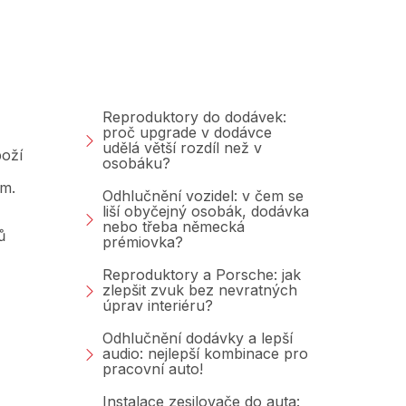
Poradna &amp;
Blog
Reproduktory do dodávek:
proč upgrade v dodávce
udělá větší rozdíl než v
oží
osobáku?
am.
Odhlučnění vozidel: v čem se
liší obyčejný osobák, dodávka
nebo třeba německá
ů
prémiovka?
Reproduktory a Porsche: jak
zlepšit zvuk bez nevratných
úprav interiéru?
Odhlučnění dodávky a lepší
audio: nejlepší kombinace pro
pracovní auto!
Instalace zesilovače do auta: