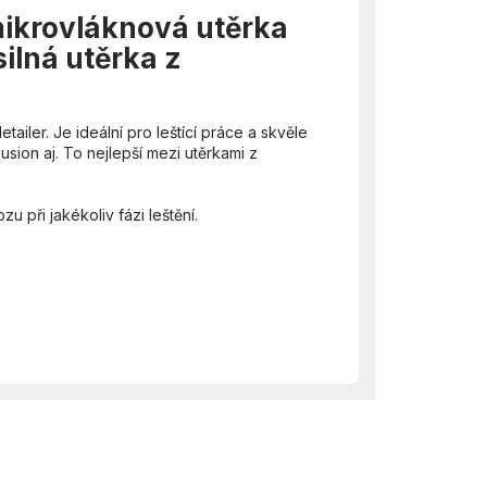
mikrovláknová utěrka
ilná utěrka z
iler. Je ideální pro leštící práce a skvěle
usion aj. To nejlepší mezi utěrkami z
 při jakékoliv fázi leštění.