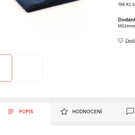
198 Kč 
Měrná
cena:
Dodání
Můžeme 
Zept
POPIS
HODNOCENÍ