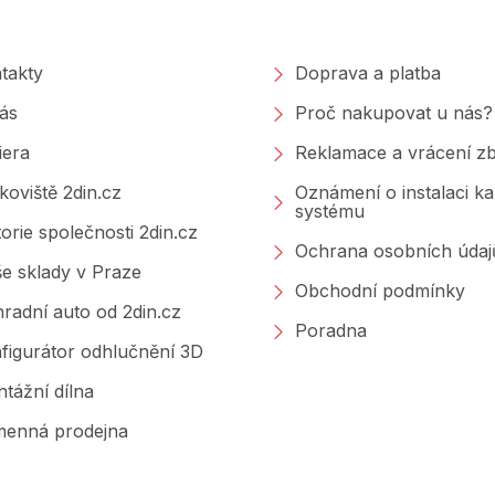
polečnosti
Nakupování
takty
Doprava a platba
ás
Proč nakupovat u nás?
iera
Reklamace a vrácení zb
koviště 2din.cz
Oznámení o instalaci k
systému
torie společnosti 2din.cz
Ochrana osobních údaj
e sklady v Praze
Obchodní podmínky
radní auto od 2din.cz
Poradna
figurátor odhlučnění 3D
tážní dílna
enná prodejna