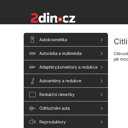
Přejít
na
obsah
P
Přeskočit
Autokosmetika
Citl
kategorie
o
s
Autorádia a multimédia
Citlivo
t
jak moc
r
a
Adaptéry,konektory a redukce
n
n
Autoantény a redukce
í
p
Redukční rámečky
a
n
Odhlučnění auta
e
l
Reproduktory