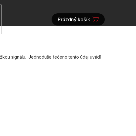
Prázdný košík
NÁKUPNÍ
KOŠÍK
složkou signálu. Jednoduše řečeno tento údaj uvádí