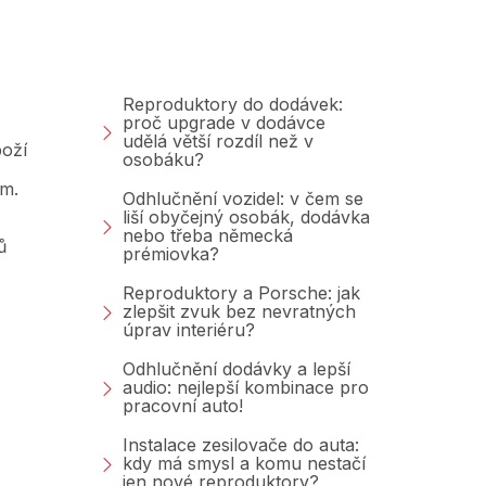
Poradna &amp;
Blog
Reproduktory do dodávek:
proč upgrade v dodávce
udělá větší rozdíl než v
oží
osobáku?
am.
Odhlučnění vozidel: v čem se
liší obyčejný osobák, dodávka
nebo třeba německá
ů
prémiovka?
Reproduktory a Porsche: jak
zlepšit zvuk bez nevratných
úprav interiéru?
Odhlučnění dodávky a lepší
audio: nejlepší kombinace pro
pracovní auto!
Instalace zesilovače do auta:
kdy má smysl a komu nestačí
jen nové reproduktory?