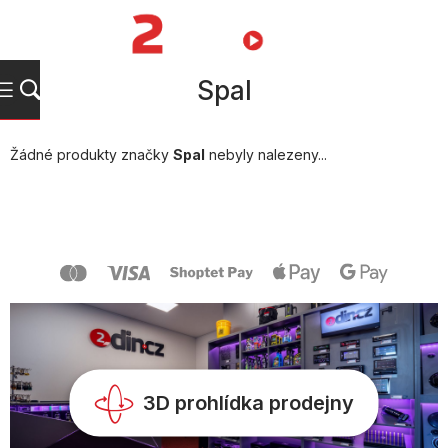
Přejít
na
NÁKUPNÍ
obsah
KOŠÍK
Spal
Žádné produkty značky
Spal
nebyly nalezeny...
Z
á
p
a
t
í
3D prohlídka prodejny