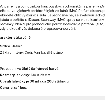
AO parfémy jsou novinkou francouzských odborníků na parfémy iDsce
dničkou ve výchově parfémářských velikánů. IMAO Parfum disponuje 
nebudete chtít vystoupit z auta. Je jednoznačné, že světovou jednič
jistotu a pořiďte si iDscent Scentway.
IMAO spray se vleze kamkoliv 
ledvinky. Ideální pro jednoduché použití kdekoliv je potřeba. (auto,
ysly a okouzlí vás dokonalé propracovanou vůní.
arakteristika vůně:
Srdce:
Jasmín
Základní tóny:
Cedr, Vanilka, Bílé pižmo
Provedení ve
žluté šafránové barvě.
Rozměry lahvičky:
130 x 28 mm
Obsah lahvičky je 30 ml cca 200 stříknutí.
Cena je za 1 kus.