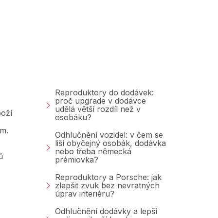
Poradna &amp;
Blog
Reproduktory do dodávek:
proč upgrade v dodávce
udělá větší rozdíl než v
oží
osobáku?
am.
Odhlučnění vozidel: v čem se
liší obyčejný osobák, dodávka
nebo třeba německá
ů
prémiovka?
Reproduktory a Porsche: jak
zlepšit zvuk bez nevratných
úprav interiéru?
Odhlučnění dodávky a lepší