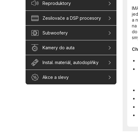
Reproduktory
IM
je
Zesilovače a DSP procesory
a 
na 
do 
Subwoofery
sm
Kamery do auta
Ch
Instal. materiál, autodoplňky
Akce a slevy