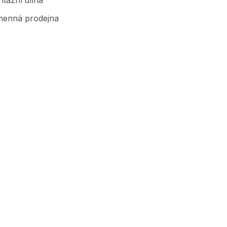
enná prodejna
Značky, které prodáváme