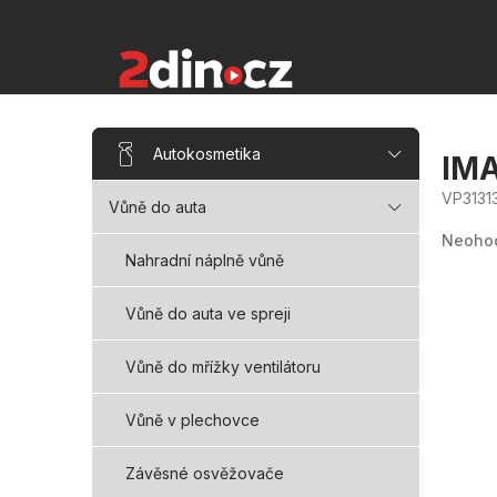
Přejít
na
obsah
P
Přeskočit
Autokosmetika
kategorie
o
IMA
s
VP3131
Vůně do auta
t
Průměr
r
hodnoc
Neoho
produk
a
Nahradní náplně vůně
je
n
0,0
z
n
Vůně do auta ve spreji
5
hvězdi
í
p
Vůně do mřížky ventilátoru
a
n
Vůně v plechovce
e
l
Závěsné osvěžovače