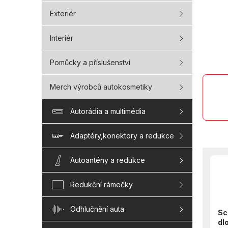
Exteriér
Interiér
Pomůcky a příslušenství
Merch výrobců autokosmetiky
Autorádia a multimédia
Adaptéry,konektory a redukce
Autoantény a redukce
Redukční rámečky
Odhlučnění auta
Sc
dl