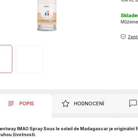
Měrná
cena:
Sklad
Můžeme 
Zept
POPIS
HODNOCENÍ
entway IMAO Spray Sous le soleil de Madagascar je originální 
ouhou životností.