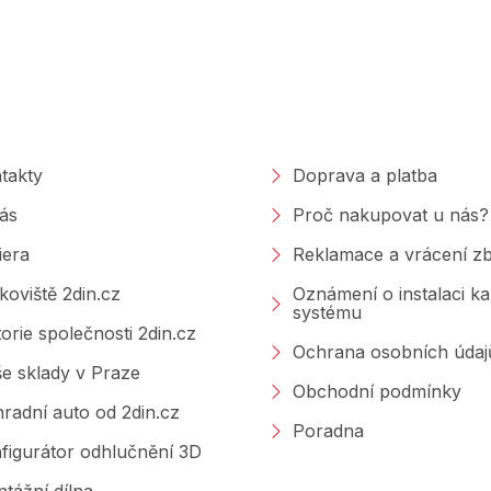
polečnosti
Nakupování
takty
Doprava a platba
ás
Proč nakupovat u nás?
iera
Reklamace a vrácení zb
koviště 2din.cz
Oznámení o instalaci k
systému
torie společnosti 2din.cz
Ochrana osobních údaj
e sklady v Praze
Obchodní podmínky
radní auto od 2din.cz
Poradna
figurátor odhlučnění 3D
tážní dílna