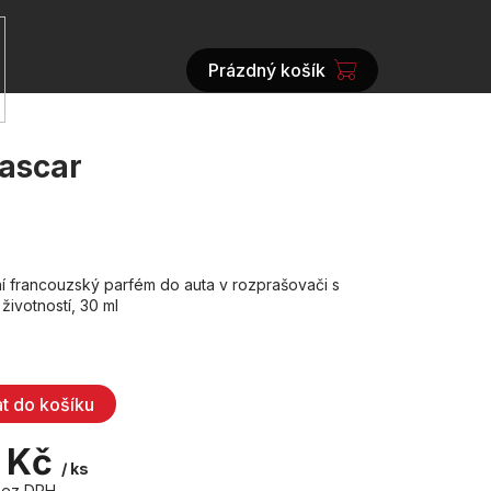
Prázdný košík
NÁKUPNÍ
KOŠÍK
gascar
ní francouzský parfém do auta v rozprašovači s
životností, 30 ml
at do košíku
 Kč
/ ks
bez DPH