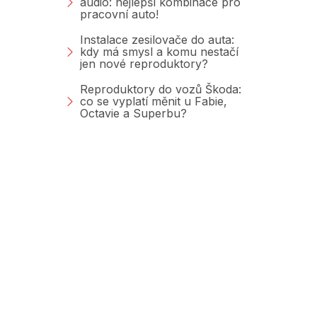
audio: nejlepší kombinace pro
pracovní auto!
Instalace zesilovače do auta:
kdy má smysl a komu nestačí
jen nové reproduktory?
Reproduktory do vozů Škoda:
co se vyplatí měnit u Fabie,
Octavie a Superbu?