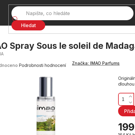
Hledat
O Spray Sous le soleil de Mada
3A
né
Značka:
IMAO Parfums
ení
dnoceno
Podrobnosti hodnocení
tu
Originál
dlouhou 
ček.
Přid
199
164 Kč 