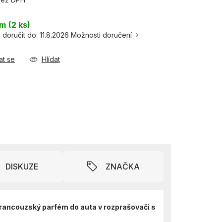
em
(2 ks)
doručit do:
11.8.2026
Možnosti doručení
at se
Hlídat
DISKUZE
ZNAČKA
francouzský parfém do auta v rozprašovači s