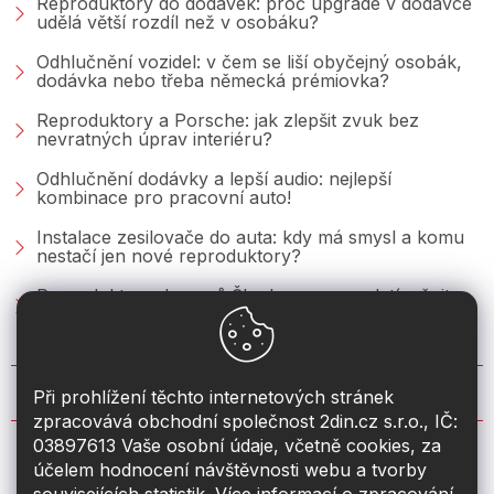
Reproduktory do dodávek: proč upgrade v dodávce
udělá větší rozdíl než v osobáku?
Odhlučnění vozidel: v čem se liší obyčejný osobák,
dodávka nebo třeba německá prémiovka?
Reproduktory a Porsche: jak zlepšit zvuk bez
nevratných úprav interiéru?
Odhlučnění dodávky a lepší audio: nejlepší
kombinace pro pracovní auto!
Instalace zesilovače do auta: kdy má smysl a komu
nestačí jen nové reproduktory?
Reproduktory do vozů Škoda: co se vyplatí měnit u
Fabie, Octavie a Superbu?
KONTAKT
Při prohlížení těchto internetových stránek
zpracovává obchodní společnost 2din.cz s.r.o., IČ:
03897613 Vaše osobní údaje, včetně cookies, za
info
@
2din.cz
účelem hodnocení návštěvnosti webu a tvorby