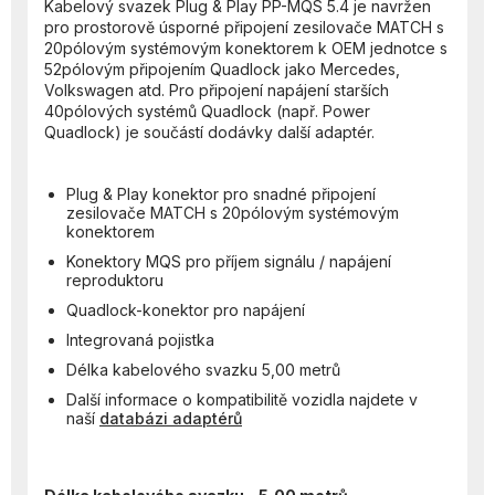
Kabelový svazek Plug & Play PP-MQS 5.4 je navržen
pro prostorově úsporné připojení zesilovače MATCH s
20pólovým systémovým konektorem k OEM jednotce s
52pólovým připojením Quadlock jako Mercedes,
Volkswagen atd. Pro připojení napájení starších
40pólových systémů Quadlock (např. Power
Quadlock) je součástí dodávky další adaptér.
Plug & Play konektor pro snadné připojení
zesilovače MATCH s 20pólovým systémovým
konektorem
Konektory MQS pro příjem signálu / napájení
reproduktoru
Quadlock-konektor pro napájení
Integrovaná pojistka
Délka kabelového svazku 5,00 metrů
Další informace o kompatibilitě vozidla najdete v
naší
databázi adaptérů