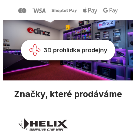
a
t
í
3D prohlídka prodejny
Značky, které prodáváme