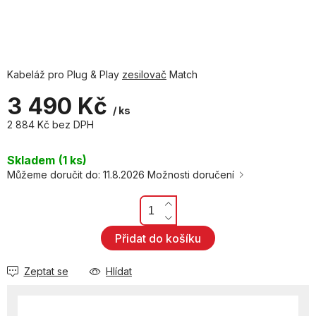
Kabeláž pro Plug & Play
zesilovač
Match
3 490 Kč
/ ks
2 884 Kč bez DPH
Měrná
cena:
Skladem
(1 ks)
Můžeme doručit do:
11.8.2026
Možnosti doručení
Přidat do košíku
Zeptat se
Hlídat