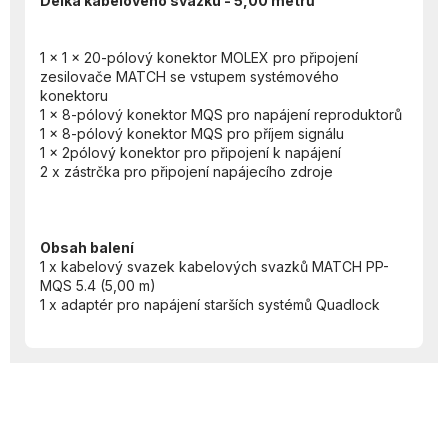
Délka kabelového svazku - 5,00 metrů
1 x 1 x 20-pólový konektor MOLEX pro připojení
zesilovače MATCH se vstupem systémového
konektoru
1 x 8-pólový konektor MQS pro napájení reproduktorů
1 x 8-pólový konektor MQS pro příjem signálu
1 x 2pólový konektor pro připojení k napájení
2 x zástrčka pro připojení napájecího zdroje
Obsah balení
1 x kabelový svazek kabelových svazků MATCH PP-
MQS 5.4 (5,00 m)
1 x adaptér pro napájení starších systémů Quadlock
Z
á
p