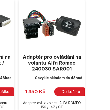
ní na
Adaptér pro ovládání na
 /
volantu Alfa Romeo
240030 SAR001
 48hod
Obvykle skladem do 48hod
1 350 Kč
ošíku
Do košíku
lantu
Adaptér ovl. z volantu ALFA ROMEO
ECO
156 / 147 / GT