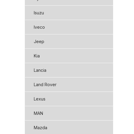
Isuzu
Iveco
Jeep
Kia
Lancia
Land Rover
Lexus
MAN
Mazda