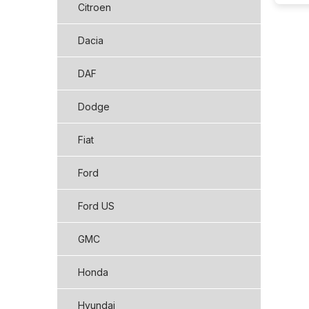
Citroen
Dacia
DAF
Dodge
Fiat
Ford
Ford US
GMC
Honda
Hyundai