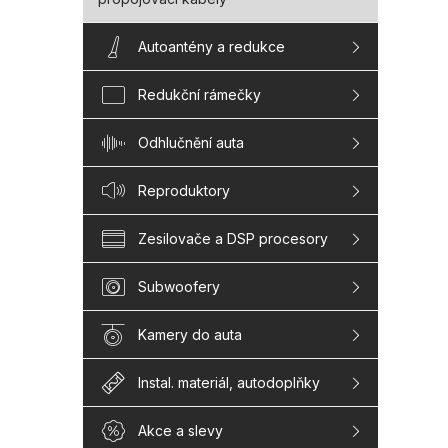
Autoantény a redukce
Redukční rámečky
Odhlučnění auta
Reproduktory
Zesilovače a DSP procesory
Subwoofery
Kamery do auta
Instal. materiál, autodoplňky
Akce a slevy