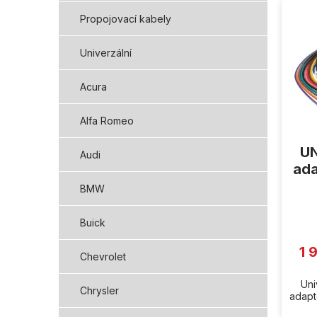
ý
Propojovací kabely
p
i
Univerzální
s
p
Acura
r
o
d
Alfa Romeo
u
UN
k
Audi
t
ada
ů
BMW
Buick
1 
Chevrolet
Uni
Chrysler
adapté