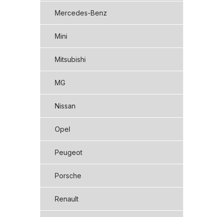
Mercedes-Benz
Mini
Mitsubishi
MG
Nissan
Opel
Peugeot
Porsche
Renault