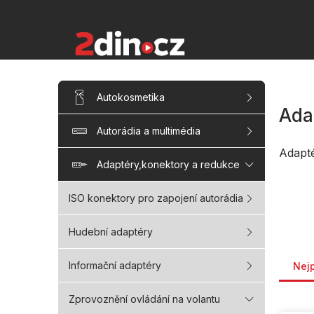
Přejít
na
obsah
P
Přeskočit
Autokosmetika
kategorie
o
Ada
s
Autorádia a multimédia
t
r
Adapt
a
Adaptéry,konektory a redukce
n
n
ISO konektory pro zapojení autorádia
í
p
Hudební adaptéry
a
Řaze
n
Informační adaptéry
Nej
e
l
Zprovoznění ovládání na volantu
V