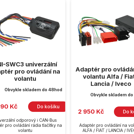
I-SWC3 univerzální
Adaptér pro ovládá
ptér pro ovládání na
volantu Alfa / Fiat
volantu
Lancia / Iveco
Obvykle skladem do 48hod
Obvykle skladem do
990 Kč
Do košíku
2 950 Kč
Do k
verzální odporový i CAN-Bus
r pro ovládání rádia tlačítky na
Adaptér pro ovládání na vo
volantu
ALFA / FIAT / LANCIA / IV