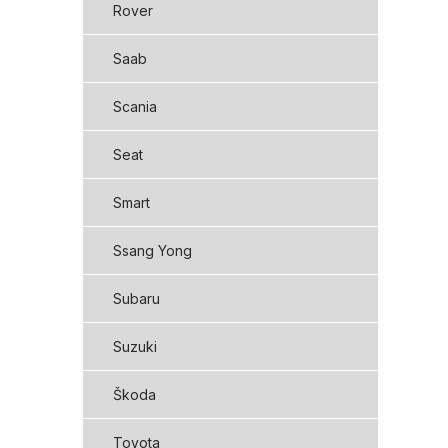
Rover
Saab
Scania
Seat
Smart
Ssang Yong
Subaru
Suzuki
Škoda
Toyota