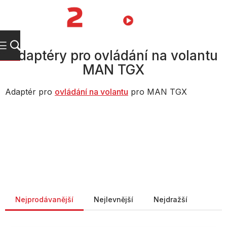
Přejít
na
NÁKUPNÍ
obsah
KOŠÍK
Adaptéry pro ovládání na volantu
MAN TGX
Adaptér pro
ovládání na volantu
pro MAN TGX
Řazení produktů
Nejprodávanější
Nejlevnější
Nejdražší