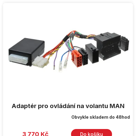
V
ý
p
i
s
p
r
o
d
u
k
t
ů
Adaptér pro ovládání na volantu MAN
Obvykle skladem do 48hod
3 770 Kč
Do košíku