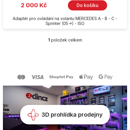
2 000 Kč
Do košíku
Adaptér pro ovládání na volantu MERCEDES A - B - C -
Sprinter (05->) - ISO
1
položek celkem
O
v
l
Z
á
á
d
p
a
a
c
t
í
í
p
r
v
k
y
v
3D prohlídka prodejny
ý
p