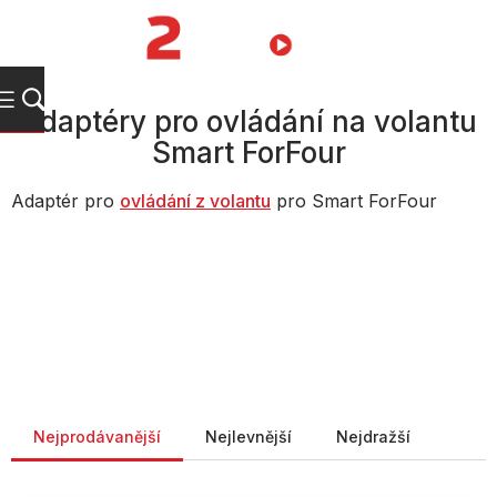
Přejít
na
NÁKUPNÍ
obsah
KOŠÍK
Adaptéry pro ovládání na volantu
Smart ForFour
Adaptér pro
ovládání z volantu
pro Smart ForFour
Řazení produktů
Nejprodávanější
Nejlevnější
Nejdražší