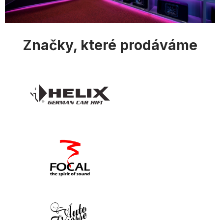
i
s
u
Značky, které prodáváme