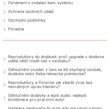
Oznámení o instalaci kam. systému
Ochrana osobních údajů
Obchodní podmínky
Poradna
PORADNA &AMP; BLOG
Reproduktory do dodávek: proč upgrade v dodávce
udělá větší rozdíl než v osobáku?
Odhlučnění vozidel: v čem se liší obyčejný osobák,
dodávka nebo třeba německá prémiovka?
Reproduktory a Porsche: jak zlepšit zvuk bez
nevratných úprav interiéru?
Odhlučnění dodávky a lepší audio: nejlepší
kombinace pro pracovní auto!
Instalace zesilovače do auta: kdy má smysl a komu