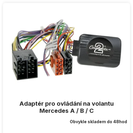
V
ý
p
i
s
p
r
o
d
u
k
t
ů
Adaptér pro ovládání na volantu
Mercedes A / B / C
Obvykle skladem do 48hod