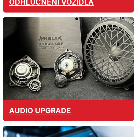
ODHLUČNĚNÍ
VOZIDLA
AUDIO
UPGRADE