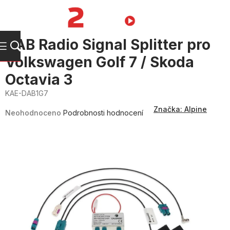
Přejít
na
NÁKUPNÍ
obsah
KOŠÍK
DAB Radio Signal Splitter pro
Volkswagen Golf 7 / Skoda
Octavia 3
KAE-DAB1G7
Průměrné
Značka:
Alpine
hodnocení
Neohodnoceno
Podrobnosti hodnocení
produktu
je
0,0
z
5
hvězdiček.