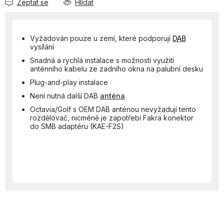
Zeptat se
Hlídat
Vyžadován pouze u zemí, které podporují
DAB
vysílání
Snadná a rychlá instalace s možností využití
anténního kabelu ze zadního okna na palubní desku
Plug-and-play instalace
Není nutná další DAB
anténa
Octavia/Golf s OEM DAB anténou nevyžadují tento
rozdělovač, nicméně je zapotřebí Fakra konektor
do SMB adaptéru (KAE-F2S)
Z
á