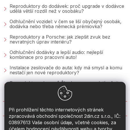
Reproduktory do dodávek: proč upgrade v dodávce
udělá větší rozdíl než v osobáku?
Odhlučnění vozidel: v čem se liší obyčejný osobák,
dodávka nebo třeba německá prémiovka?
Reproduktory a Porsche: jak zlepšit zvuk bez
nevratných úprav interiéru?
Odhlučnění dodávky a lepší audio: nejlepší
kombinace pro pracovní auto!
Instalace zesilovače do auta: kdy má smysl a komu
nestačí jen nové reproduktory?
Reproduktory do vozů Škoda: co se vyplatí měnit u
Fabie, Octavie a Superbu?
KONTAKT
Při prohlížení těchto internetových stránek
zpracovává obchodní společnost 2din.cz s.r.o., IČ:
03897613 Vaše osobní údaje, včetně cookies, za
info
@
2din.cz
účelem hodnocení návštěvnosti webu a tvorby