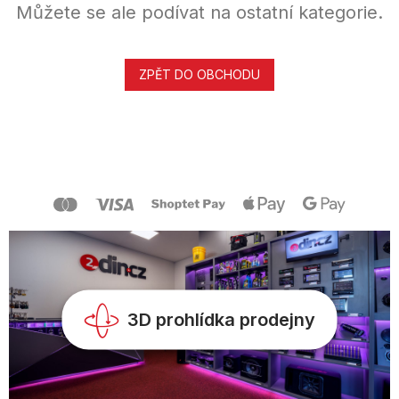
Můžete se ale podívat na ostatní kategorie.
ZPĚT DO OBCHODU
Z
á
p
a
t
í
3D prohlídka prodejny