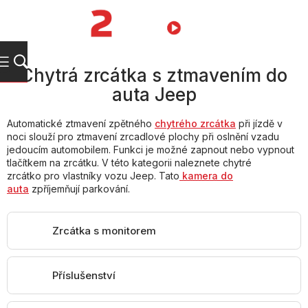
Přejít
na
NÁKUPNÍ
obsah
KOŠÍK
Chytrá zrcátka s ztmavením do
auta Jeep
Automatické ztmavení zpětného
chytrého zrcátka
při jízdě v
noci slouží pro ztmavení zrcadlové plochy při oslnění vzadu
jedoucím automobilem. Funkci je možné zapnout nebo vypnout
tlačítkem na zrcátku. V této kategorii naleznete chytré
zrcátko pro vlastníky vozu Jeep. Tato
kamera do
auta
zpříjemňují parkování.
Zrcátka s monitorem
Příslušenství