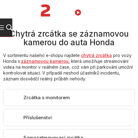
Přejít
na
NÁKUPNÍ
obsah
KOŠÍK
Chytrá zrcátka se záznamovou
kamerou do auta Honda
V sortimentu našeho e-shopu najdete
chytrá zrcátka
pro vozy
Honda s
záznamovou kamerou
, která umožňuje streamování
videa na monitor v reálném čase, což vám při parkování umožní
kontrolovat situaci. V případě neshod účastníků incidentu,
záznam dosvědčí reálný průběh nehody.
Zrcátka s monitorem
Příslušenství
Samozatmavovací zrcátka