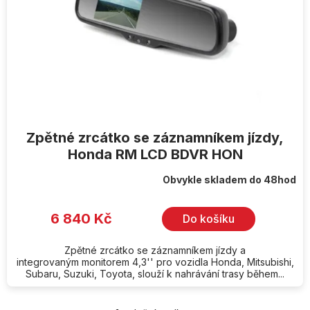
o
d
u
k
t
ů
Zpětné zrcátko se záznamníkem jízdy,
Honda RM LCD BDVR HON
Obvykle skladem do 48hod
6 840 Kč
Do košíku
Zpětné zrcátko se záznamníkem jízdy a
integrovaným monitorem 4,3'' pro vozidla Honda, Mitsubishi,
Subaru, Suzuki, Toyota, slouží k nahrávání trasy během...