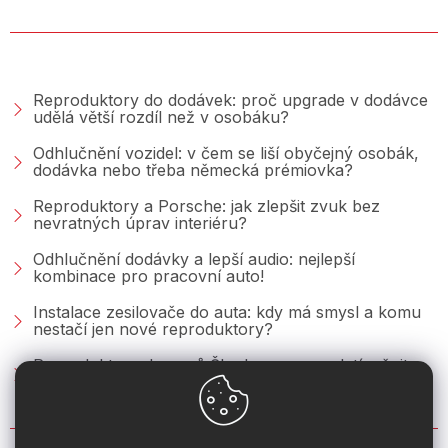
PORADNA &AMP; BLOG
Reproduktory do dodávek: proč upgrade v dodávce
udělá větší rozdíl než v osobáku?
Odhlučnění vozidel: v čem se liší obyčejný osobák,
dodávka nebo třeba německá prémiovka?
Reproduktory a Porsche: jak zlepšit zvuk bez
nevratných úprav interiéru?
Odhlučnění dodávky a lepší audio: nejlepší
kombinace pro pracovní auto!
Instalace zesilovače do auta: kdy má smysl a komu
nestačí jen nové reproduktory?
Reproduktory do vozů Škoda: co se vyplatí měnit u
Fabie, Octavie a Superbu?