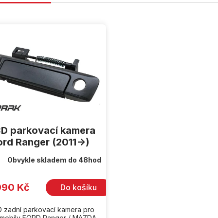
D parkovací kamera
ord Ranger (2011->)
Obvykle skladem do 48hod
990 Kč
Do košíku
 zadní parkovací kamera pro
omobily FORD Ranger / MAZDA