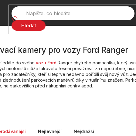
Hledat
vací kamery pro vozy Ford Ranger
hledáte do svého
vozu Ford
Ranger chytrého pomocníka, který usna
ých motoristů může takovéto řešení považovat za nepotřebné, ni
 pro začátečníky, kteří si teprve nedávno pořídili svůj nový vůz. J
 zjednodušení parkovacích manévrů díky virtuálnímu značení. Park
h, na parkovištích před nákupními centry apod.
ní produktů
prodávanější
Nejlevnější
Nejdražší