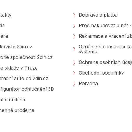
takty
Doprava a platba
ás
Proč nakupovat u nás?
iera
Reklamace a vrácení zb
koviště 2din.cz
Oznámení o instalaci k
systému
torie společnosti 2din.cz
Ochrana osobních údaj
e sklady v Praze
Obchodní podmínky
radní auto od 2din.cz
Poradna
figurátor odhlučnění 3D
tážní dílna
enná prodejna