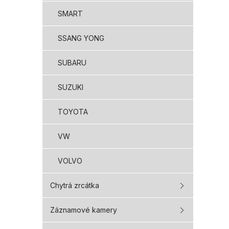
SMART
SSANG YONG
SUBARU
SUZUKI
TOYOTA
VW
VOLVO
Chytrá zrcátka
Záznamové kamery