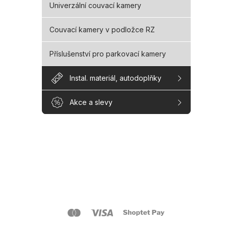
Univerzální couvací kamery
Couvací kamery v podložce RZ
Příslušenství pro parkovací kamery
Instal. materiál, autodoplňky
Akce a slevy
Z
á
p
a
O s