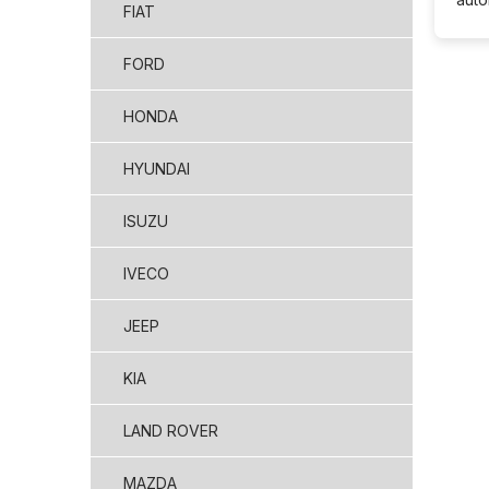
FIAT
FORD
HONDA
HYUNDAI
ISUZU
IVECO
JEEP
KIA
LAND ROVER
MAZDA