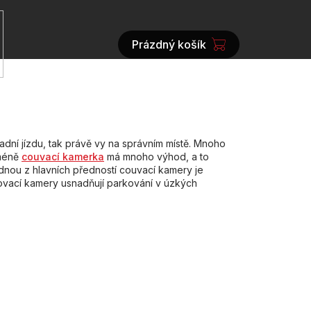
Prázdný košík
NÁKUPNÍ
KOŠÍK
dní jízdu, tak právě vy na správním místě. Mnoho
cméně
couvací kamerka
má mnoho výhod, a to
ednou z hlavních předností couvací kamery je
ovací kamery usnadňují parkování v úzkých