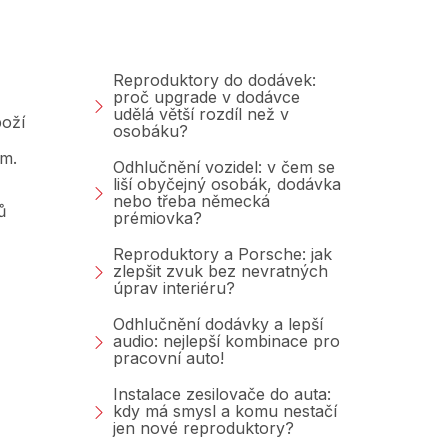
Blog
Reproduktory do dodávek:
proč upgrade v dodávce
udělá větší rozdíl než v
oží
osobáku?
am.
Odhlučnění vozidel: v čem se
liší obyčejný osobák, dodávka
nebo třeba německá
ů
prémiovka?
Reproduktory a Porsche: jak
zlepšit zvuk bez nevratných
úprav interiéru?
Odhlučnění dodávky a lepší
audio: nejlepší kombinace pro
pracovní auto!
Instalace zesilovače do auta:
kdy má smysl a komu nestačí
jen nové reproduktory?