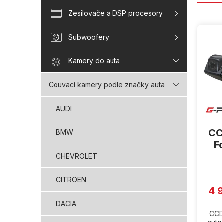
Zesilovače a DSP procesory
V
ý
Subwoofery
p
i
Kamery do auta
s
p
Couvací kamery podle značky auta
r
o
AUDI
d
u
CC
k
BMW
t
F
ů
CHEVROLET
CITROEN
4 
DACIA
CCD
aut