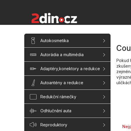
Přejít
na
obsah
P
Přeskočit
Autokosmetika
kategorie
o
Cou
s
Autorádia a multimédia
t
Pokud 
r
zkušen
a
Adaptéry,konektory a redukce
zejména
n
výrazné
n
uličkác
Autoantény a redukce
í
p
Redukční rámečky
a
n
Odhlučnění auta
e
Řaze
l
Reproduktory
Nej