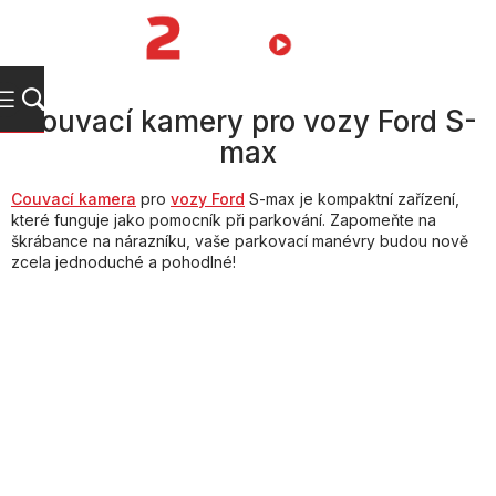
Přejít
na
NÁKUPNÍ
obsah
KOŠÍK
Couvací kamery pro vozy Ford S-
max
Couvací kamera
pro
vozy Ford
S-max je kompaktní zařízení,
které funguje jako pomocník při parkování. Zapomeňte na
škrábance na nárazníku, vaše parkovací manévry budou nově
zcela jednoduché a pohodlné!