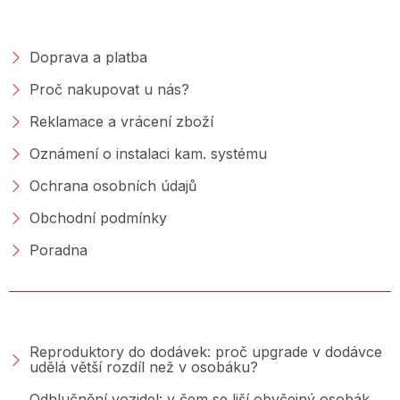
NAKUPOVÁNÍ
Doprava a platba
Proč nakupovat u nás?
Reklamace a vrácení zboží
Oznámení o instalaci kam. systému
Ochrana osobních údajů
Obchodní podmínky
Poradna
PORADNA &AMP; BLOG
Reproduktory do dodávek: proč upgrade v dodávce
udělá větší rozdíl než v osobáku?
Odhlučnění vozidel: v čem se liší obyčejný osobák,