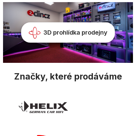
í
3D prohlídka prodejny
Značky, které prodáváme