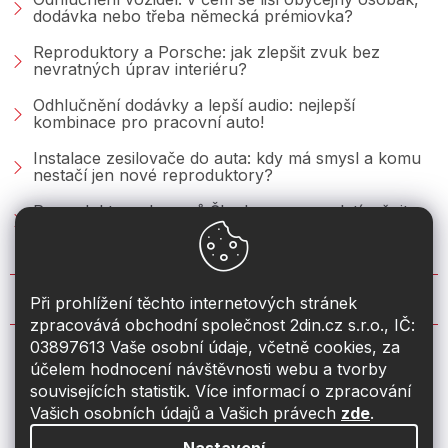
dodávka nebo třeba německá prémiovka?
Reproduktory a Porsche: jak zlepšit zvuk bez
nevratných úprav interiéru?
Odhlučnění dodávky a lepší audio: nejlepší
kombinace pro pracovní auto!
Instalace zesilovače do auta: kdy má smysl a komu
nestačí jen nové reproduktory?
Reproduktory do vozů Škoda: co se vyplatí měnit u
Fabie, Octavie a Superbu?
KONTAKT
Při prohlížení těchto internetových stránek
zpracovává obchodní společnost 2din.cz s.r.o., IČ:
03897613 Vaše osobní údaje, včetně cookies, za
info
@
2din.cz
účelem hodnocení návštěvnosti webu a tvorby
souvisejících statistik. Více informací o zpracování
774 19 55 33
Vašich osobních údajů a Vašich právech
zde
.