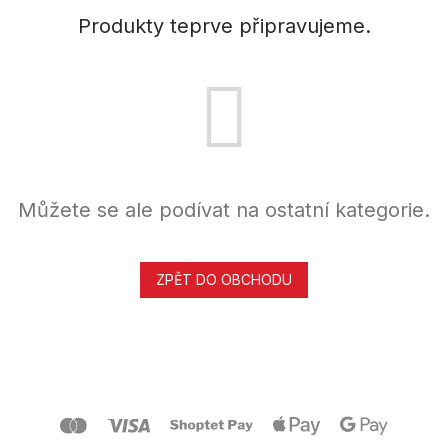
Produkty teprve připravujeme.
Můžete se ale podívat na ostatní kategorie.
ZPĚT DO OBCHODU
Z
á
p
a
t