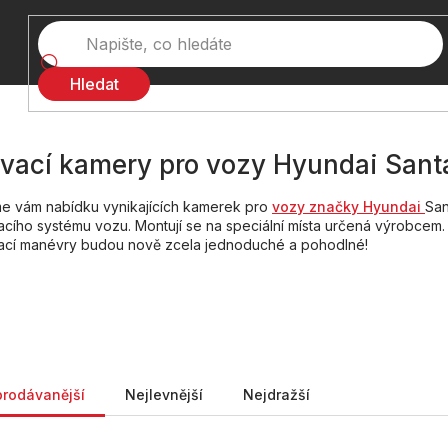
Hledat
vací kamery pro vozy Hyundai Santa 
me vám nabídku vynikajících kamerek pro
vozy značky Hyundai
San
cího systému vozu. Montují se na speciální místa určená výrobcem
ací manévry budou nově zcela jednoduché a pohodlné!
ní produktů
prodávanější
Nejlevnější
Nejdražší