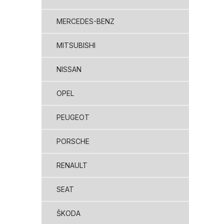
MERCEDES-BENZ
MITSUBISHI
NISSAN
OPEL
PEUGEOT
PORSCHE
RENAULT
SEAT
ŠKODA