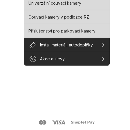
Univerzální couvací kamery
Couvací kamery v podložce RZ
Příslušenství pro parkovací kamery
Instal. materiál, autodoplňky
Akce a slevy
Z
á
p
a
O s