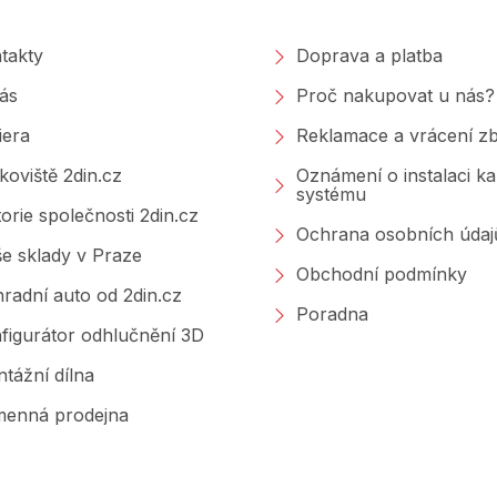
takty
Doprava a platba
ás
Proč nakupovat u nás?
iera
Reklamace a vrácení zb
koviště 2din.cz
Oznámení o instalaci k
systému
torie společnosti 2din.cz
Ochrana osobních údaj
e sklady v Praze
Obchodní podmínky
radní auto od 2din.cz
Poradna
figurátor odhlučnění 3D
tážní dílna
enná prodejna