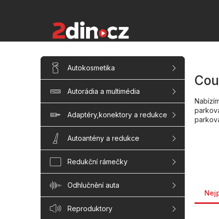
Přejít
na
obsah
P
Přeskočit
Autokosmetika
kategorie
o
Cou
s
Autorádia a multimédia
t
Nabízí
r
parkova
a
Adaptéry,konektory a redukce
parkov
n
n
Autoantény a redukce
í
p
Redukční rámečky
a
n
Řaze
Odhlučnění auta
e
Nej
l
Reproduktory