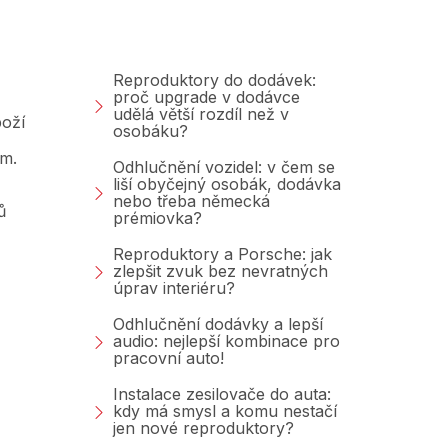
Blog
Reproduktory do dodávek:
proč upgrade v dodávce
udělá větší rozdíl než v
oží
osobáku?
am.
Odhlučnění vozidel: v čem se
liší obyčejný osobák, dodávka
nebo třeba německá
ů
prémiovka?
Reproduktory a Porsche: jak
zlepšit zvuk bez nevratných
úprav interiéru?
Odhlučnění dodávky a lepší
audio: nejlepší kombinace pro
pracovní auto!
Instalace zesilovače do auta:
kdy má smysl a komu nestačí
jen nové reproduktory?