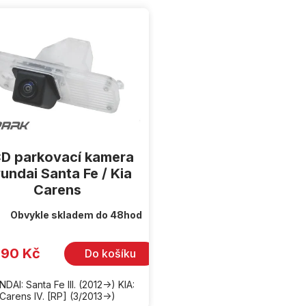
D parkovací kamera
undai Santa Fe / Kia
Carens
Obvykle skladem do 48hod
990 Kč
Do košíku
DAI: Santa Fe III. (2012->) KIA:
Carens IV. [RP] (3/2013->)