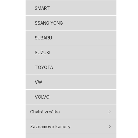
SMART
SSANG YONG
SUBARU
SUZUKI
TOYOTA
VW
VOLVO
Chytrá zrcátka
Záznamové kamery