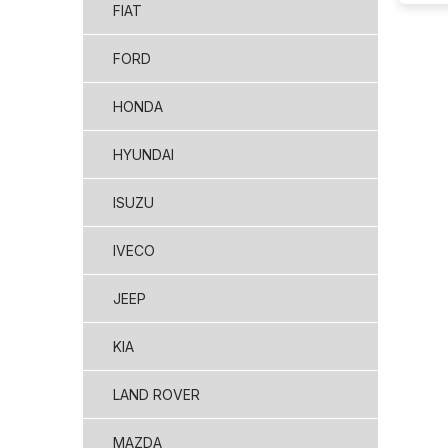
FIAT
FORD
HONDA
HYUNDAI
ISUZU
IVECO
JEEP
KIA
LAND ROVER
MAZDA