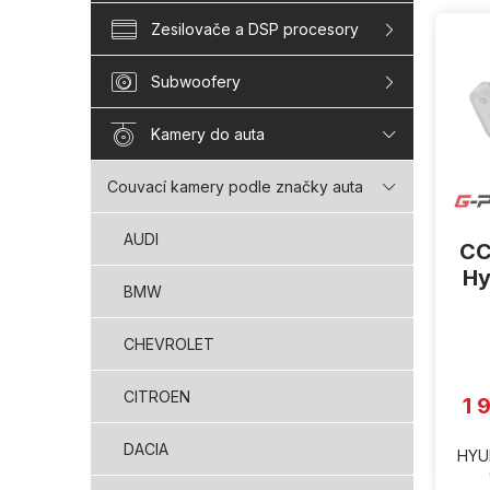
V
Zesilovače a DSP procesory
ý
p
i
Subwoofery
s
p
Kamery do auta
r
o
Couvací kamery podle značky auta
d
u
AUDI
CC
k
t
Hy
BMW
ů
CHEVROLET
CITROEN
1 
DACIA
HYUN