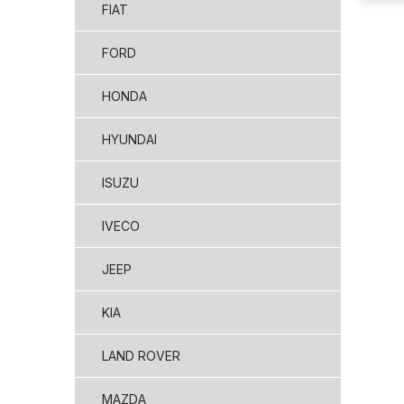
FIAT
FORD
HONDA
HYUNDAI
ISUZU
IVECO
JEEP
KIA
LAND ROVER
MAZDA