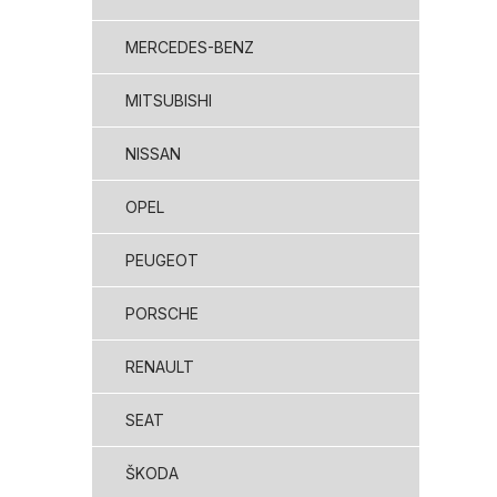
MERCEDES-BENZ
MITSUBISHI
NISSAN
OPEL
PEUGEOT
PORSCHE
RENAULT
SEAT
ŠKODA