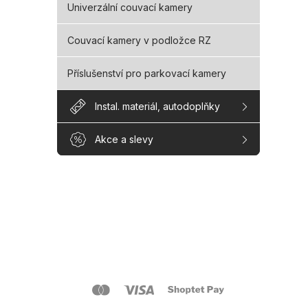
Univerzální couvací kamery
Couvací kamery v podložce RZ
Příslušenství pro parkovací kamery
Instal. materiál, autodoplňky
Akce a slevy
Z
á
p
a
O s