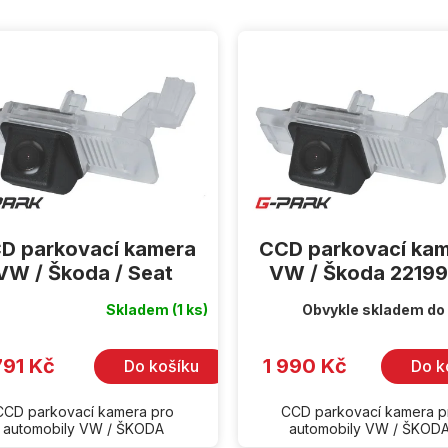
D parkovací kamera
CCD parkovací ka
VW / Škoda / Seat
VW / Škoda 2219
Skladem
(1 ks)
Obvykle skladem do
791 Kč
1 990 Kč
Do košíku
Do k
CCD parkovací kamera pro
CCD parkovací kamera p
automobily VW / ŠKODA
automobily VW / ŠKOD