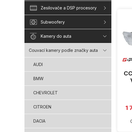
V
Zesilovače a DSP procesory
ý
p
Subwoofery
i
s
Kamery do auta
p
r
Couvací kamery podle značky auta
o
d
AUDI
u
CC
k
BMW
t
ů
CHEVROLET
CITROEN
1 
DACIA