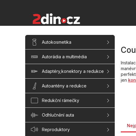
Přejít
na
obsah
P
Přeskočit
Autokosmetika
kategorie
o
Cou
s
Autorádia a multimédia
t
Instala
r
manévry
a
Adaptéry,konektory a redukce
perfekt
n
jen
kon
n
Autoantény a redukce
í
p
Redukční rámečky
a
n
Odhlučnění auta
e
Řaze
l
Nej
Reproduktory