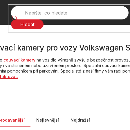
Hledat
vací kamery pro vozy Volkswagen Sh
ce
couvací kamery
na vozidlo výrazně zvyšuje bezpečnost provozu
 i ve stísněném nebo uzavřeném prostoru. Speciální couvací kame
ním pomocníkem při parkování. Specialisté z naší firmy vám rádi pom
taktovat.
ní produktů
prodávanější
Nejlevnější
Nejdražší