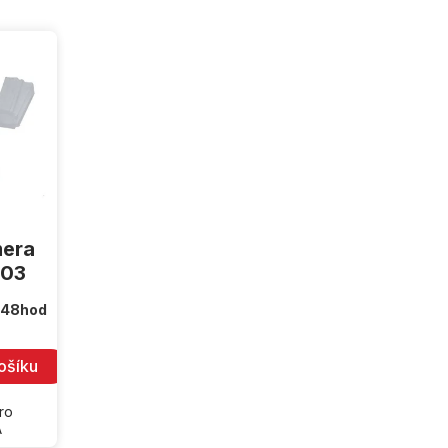
mera
903
 48hod
ošíku
ro
A